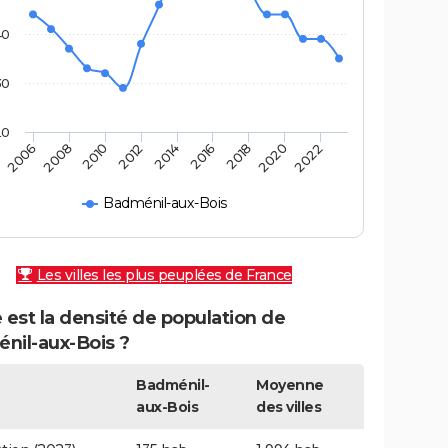
40
30
20
2010
2008
2006
2022
2020
2018
2016
2014
2012
Badménil-aux-Bois
Les villes les plus peuplées de France
 est la densité de population de
nil-aux-Bois ?
Badménil-
Moyenne
aux-Bois
des villes