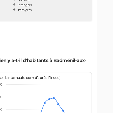
Etrangers
Immigrés
n y a-t-il d'habitants à Badménil-aux-
e : Linternaute.com d'après l'Insee)
70
60
50