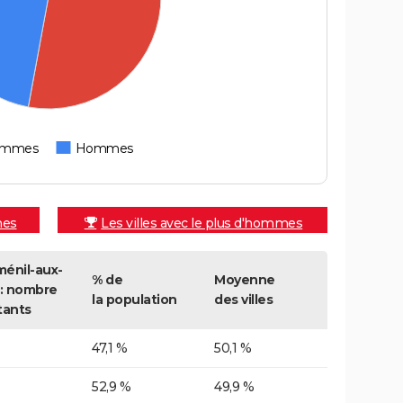
emmes
Hommes
mes
Les villes avec le plus d'hommes
énil-aux-
% de
Moyenne
 : nombre
la population
des villes
tants
47,1 %
50,1 %
52,9 %
49,9 %