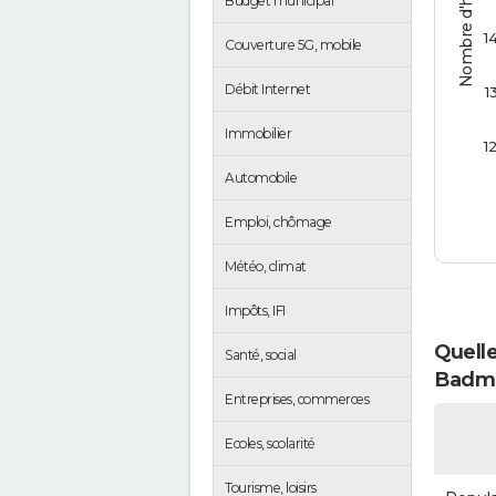
Nombre d'habitants
Budget municipal
1
Couverture 5G, mobile
Débit Internet
1
Immobilier
1
Automobile
Emploi, chômage
Météo, climat
Impôts, IFI
Quelle
Santé, social
Badmé
Entreprises, commerces
Ecoles, scolarité
Tourisme, loisirs