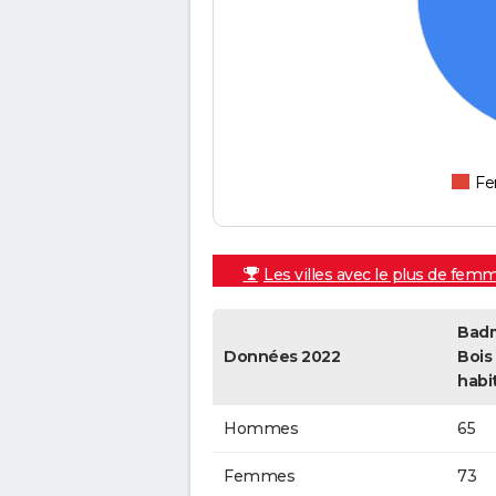
F
Les villes avec le plus de fem
Badm
Données 2022
Bois
habi
Hommes
65
Femmes
73