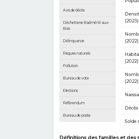
Popula
Avis de décès
Densit
(2023)
Déchetterie Badménil-aux-
Bois
Nombr
(2022)
Délinquance
Risques naturels
Habit
(2022)
Pollution
Nombre
Bureau de vote
(2022)
Elections
Naissa
Référendum
Décès 
Bureau de poste
Solde 
Définitions des familles et des