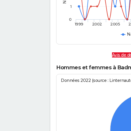
1
0
1999
2002
2005
2
N
Avis de d
Hommes et femmes à Badmé
Données 2022 (source : Linternaute