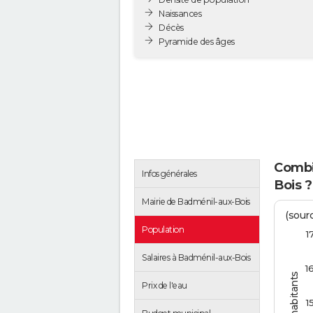
Naissances
Décès
Pyramide des âges
Combie
Infos générales
Bois ?
Mairie de Badménil-aux-Bois
(sourc
Population
1
Salaires à Badménil-aux-Bois
1
Prix de l'eau
1