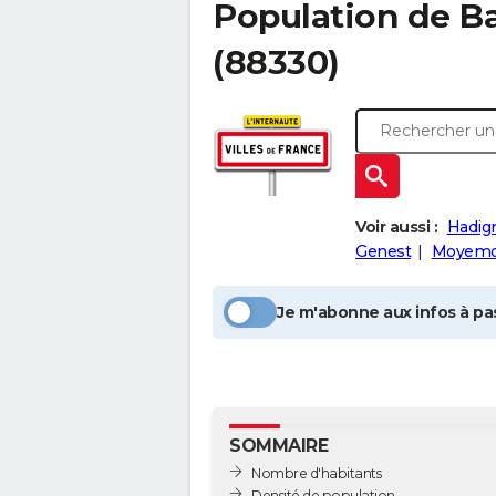
Population
de B
(88330)
Voir aussi :
Hadign
Genest
Moyemo
Je m'abonne aux infos à pas
SOMMAIRE
Nombre d'habitants
Densité de population