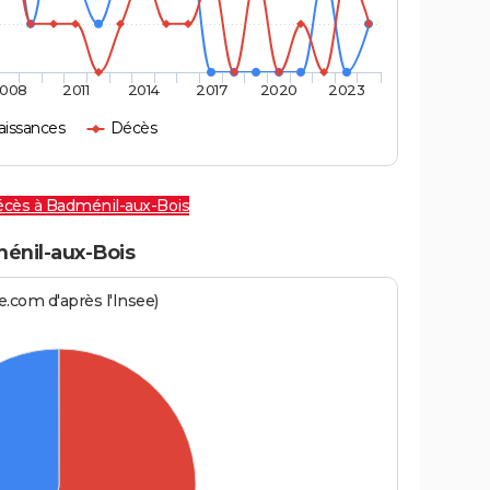
008
2011
2014
2017
2020
2023
aissances
Décès
écès à Badménil-aux-Bois
nil-aux-Bois
.com d'après l'Insee)