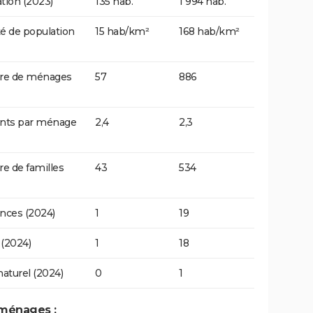
tion (2023)
135 hab.
1 994 hab.
é de population
15 hab/km²
168 hab/km²
e de ménages
57
886
ants par ménage
2,4
2,3
 de familles
43
534
nces (2024)
1
19
(2024)
1
18
naturel (2024)
0
1
 ménages :