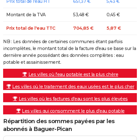
Prix total de l'eau HT
651,37 €
5,43 €
Montant de la TVA
53,48 €
0,45 €
Prix total de l'eau TTC
704,85 €
5,87 €
NB : Les données de certaines communes étant parfois
incomplètes, le montant total de la facture d'eau se base sur la
dernière année possédant des données complètes : eau
potable et assainissement.
Les villes où l'eau potable est la plus chère
Les villes où le traitement des eaux usées est le plus cher
Les villes où les factures d'eau sont les plus élevées
Les villes qui consomment le plus d'eau potable
Répartition des sommes payées par les
abonnés à Baguer-Pican