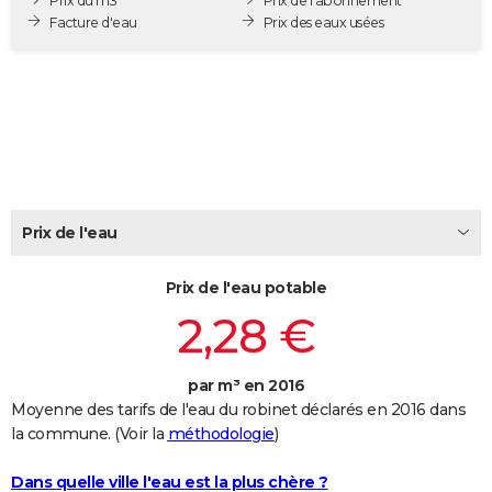
Prix du m3
Prix de l'abonnement
City break
Voyage de noces
Climat
Destinations
Voyage nature
Forum
+
Facture d'eau
Prix des eaux usées
PHOTO
GUIDES D'ACHAT
BONS PLANS
CARTE DE VOEUX
Carte Bonne année
Carte Pâques
Carte de Noël
Carte Saint-Valentin
Carte d'anniversaire
DICTIONNAIRE
Prix de l'eau
Biographies
Expressions
Dictionnaire
Citations
Proverbes
PROGRAMME TV
Prix de l'eau potable
COPAINS D'AVANT
2,28 €
Se connecter
Collèges
Universités
Service militaire
S'inscrire
Lycées
Primaires
Entreprises
Avis de recherche
AVIS DE DÉCÈS
FORUM
par m³ en 2016
Moyenne des tarifs de l'eau du robinet déclarés en 2016 dans
Lifestyle
Sport
Television
Cinema
Bricolage
Culture
Auto
Voyage
la commune. (Voir la
méthodologie
)
Dans quelle ville l'eau est la plus chère ?