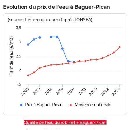
Evolution du prix de l'eau à Baguer-Pican
(source : Linternaute.com d'après l'ONSEA)
3,5
Tarif de l'eau (€/m3)
3
2,5
2
1,5
2016
2014
2024
2012
2022
2010
2020
2008
2018
Prix à Baguer-Pican
Moyenne nationale
Qualité de l'eau du robinet à Baguer-Pican