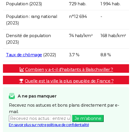
Population (2023)
729 hab.
1 994 hab.
Population : rang national
n°12 694
-
(2023)
Densité de population
74 hab/km²
168 hab/km²
(2023)
Taux de chômage
(2022)
3,7 %
8,8 %
Combien y a-t-il d'habitants à Balschwiller ?
Quelle est la ville la plus peuplée de France ?
A ne pas manquer
Recevez nos astuces et bons plans directement par e-
mail.
Je m'abonne
En savoir plus sur notre politique de confidentialité