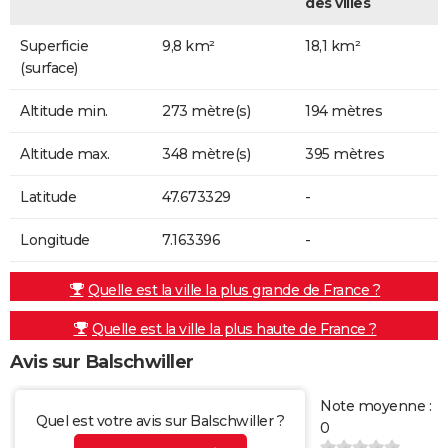
des villes
Superficie
9,8 km²
18,1 km²
(surface)
Altitude min.
273 mètre(s)
194 mètres
Altitude max.
348 mètre(s)
395 mètres
Latitude
47.673329
-
Longitude
7.163396
-
Quelle est la ville la plus grande de France ?
Quelle est la ville la plus haute de France ?
Avis sur Balschwiller
Note moyenne :
Quel est votre avis sur Balschwiller ?
0