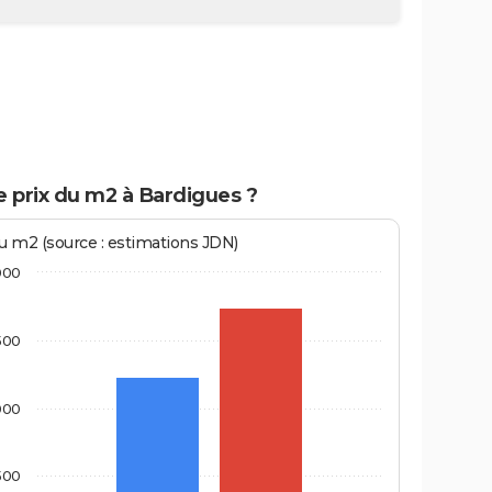
e prix du m2 à Bardigues ?
au m2 (source : estimations JDN)
000
500
000
500