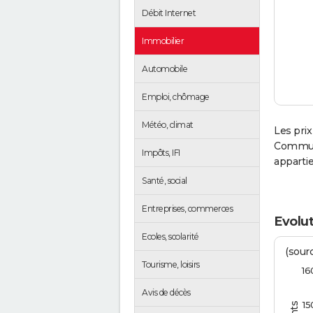
Débit Internet
Immobilier
Automobile
Emploi, chômage
Météo, climat
Les prix
Communa
Impôts, IFI
apparti
Santé, social
Entreprises, commerces
Evolut
Ecoles, scolarité
(sourc
Tourisme, loisirs
16
Avis de décès
15