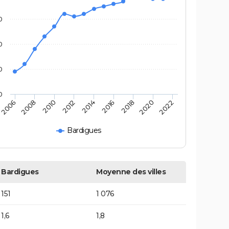
0
0
0
0
2020
2014
2008
2018
2012
2006
2022
2016
2010
Bardigues
Bardigues
Moyenne des villes
151
1 076
1,6
1,8