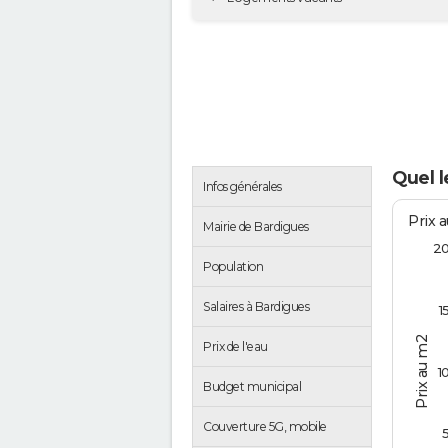
Quel l
Infos générales
Prix 
Mairie de Bardigues
2
Population
Salaires à Bardigues
1
Prix au m2
Prix de l'eau
1
Budget municipal
Couverture 5G, mobile