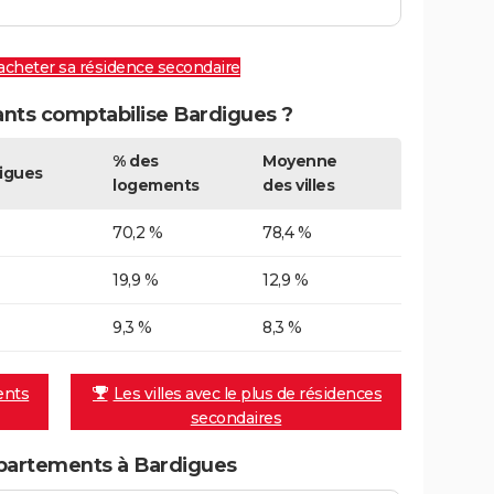
 acheter sa résidence secondaire
ts comptabilise Bardigues ?
% des
Moyenne
igues
logements
des villes
70,2 %
78,4 %
19,9 %
12,9 %
9,3 %
8,3 %
ents
Les villes avec le plus de résidences
secondaires
partements à Bardigues