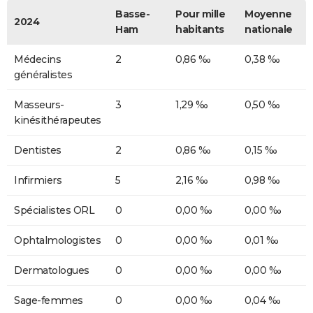
Basse-
Pour mille
Moyenne
2024
Ham
habitants
nationale
Médecins
2
0,86 ‰
0,38 ‰
généralistes
Masseurs-
3
1,29 ‰
0,50 ‰
kinésithérapeutes
Dentistes
2
0,86 ‰
0,15 ‰
Infirmiers
5
2,16 ‰
0,98 ‰
Spécialistes ORL
0
0,00 ‰
0,00 ‰
Ophtalmologistes
0
0,00 ‰
0,01 ‰
Dermatologues
0
0,00 ‰
0,00 ‰
Sage-femmes
0
0,00 ‰
0,04 ‰