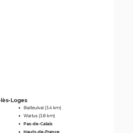
-lès-Loges
Bailleulval
(3.4 km)
Warlus
(3.8 km)
Pas-de-Calais
Hauts-de-France