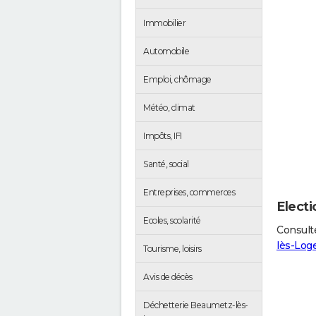
Immobilier
Automobile
Emploi, chômage
Météo, climat
Impôts, IFI
Santé, social
Entreprises, commerces
Elect
Ecoles, scolarité
Consulte
lès-Log
Tourisme, loisirs
Avis de décès
Déchetterie Beaumetz-lès-