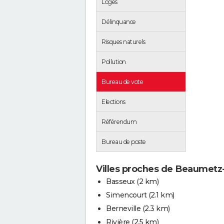
Loges
Délinquance
Risques naturels
Pollution
Bureau de vote
Elections
Référendum
Bureau de poste
Villes proches de Beaumetz
Basseux
(2 km)
Simencourt
(2.1 km)
Berneville
(2.3 km)
Rivière
(2.5 km)