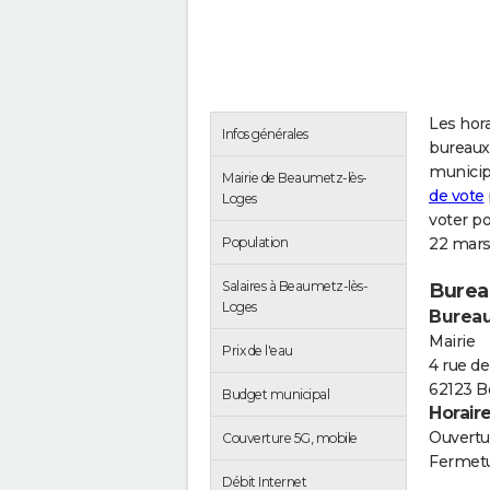
Les hora
Infos générales
bureaux
municip
Mairie de Beaumetz-lès-
de vote
Loges
voter p
Population
22 mars
Salaires à Beaumetz-lès-
Burea
Loges
Bureau
Mairie
Prix de l'eau
4 rue de
62123 B
Budget municipal
Horair
Ouvertur
Couverture 5G, mobile
Fermetu
Débit Internet