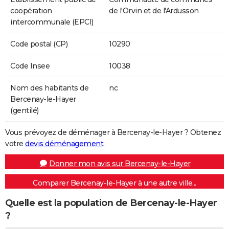
coopération
de l'Orvin et de l'Ardusson
intercommunale (EPCI)
Code postal (CP)
10290
Code Insee
10038
Nom des habitants de
nc
Bercenay-le-Hayer
(gentilé)
Vous prévoyez de déménager à Bercenay-le-Hayer ? Obtenez
votre
devis déménagement
.
Donner mon avis sur Bercenay-le-Hayer
Comparer Bercenay-le-Hayer à une autre ville...
Quelle est la population de Bercenay-le-Hayer
?