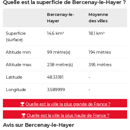
Quelle est la superficie de Bercenay-le-Hayer ?
Bercenay-le-
Moyenne
Hayer
des villes
Superficie
14,6 km²
18,1 km²
(surface)
Altitude min.
99 mètre(s)
194 mètres
Altitude max.
238 mètre(s)
395 mètres
Latitude
48.33181
-
Longitude
3.589999
-
Quelle est la ville la plus grande de France ?
Quelle est la ville la plus haute de France ?
Avis sur Bercenay-le-Hayer