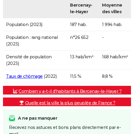
Bercenay-
Moyenne
le-Hayer
des villes
Population (2023)
187 hab.
1 994 hab.
Population : rang national
n°26 652
-
(2023)
Densité de population
13 hab/km²
168 hab/km²
(2023)
Taux de chômage
(2022)
11,5 %
8,8 %
Combien y a-t-il d'habitants à Bercenay-le-Hayer ?
Quelle est la ville la plus peuplée de France ?
A ne pas manquer
Recevez nos astuces et bons plans directement par e-
mail.