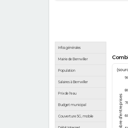
Infos générales
Combie
Mairie de Berrwiller
(sourc
Population
9
Salaires à Berrwiller
8
Prix de l'eau
Nombre d'entreprises
7
Budget municipal
6
Couverture 5G, mobile
Débit Internet