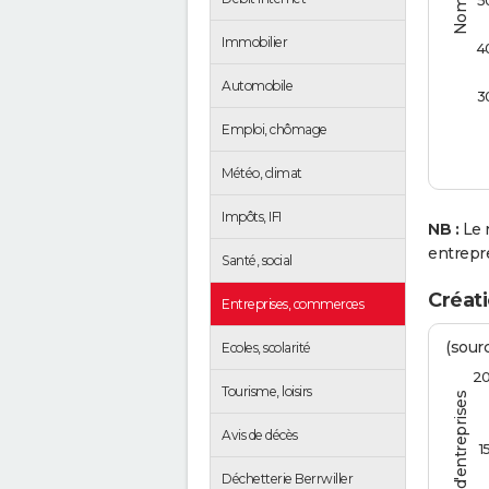
5
Immobilier
4
Automobile
3
Emploi, chômage
Météo, climat
Impôts, IFI
NB :
Le 
entrepr
Santé, social
Créati
Entreprises, commerces
(sourc
Ecoles, scolarité
2
Tourisme, loisirs
Avis de décès
1
Déchetterie Berrwiller