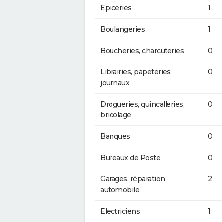
Epiceries
1
Boulangeries
1
Boucheries, charcuteries
0
Librairies, papeteries,
0
journaux
Drogueries, quincalleries,
0
bricolage
Banques
0
Bureaux de Poste
0
Garages, réparation
2
automobile
Electriciens
1