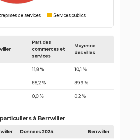
reprises de services
Services publics
Part des
Moyenne
iller
commerces et
des villes
services
11,8 %
10,1 %
88,2 %
89,9 %
0,0 %
0,2 %
rticuliers à Berrwiller
willer
Données 2024
Berrwiller