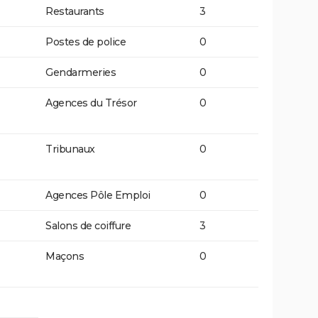
Restaurants
3
Postes de police
0
Gendarmeries
0
Agences du Trésor
0
Tribunaux
0
Agences Pôle Emploi
0
Salons de coiffure
3
Maçons
0