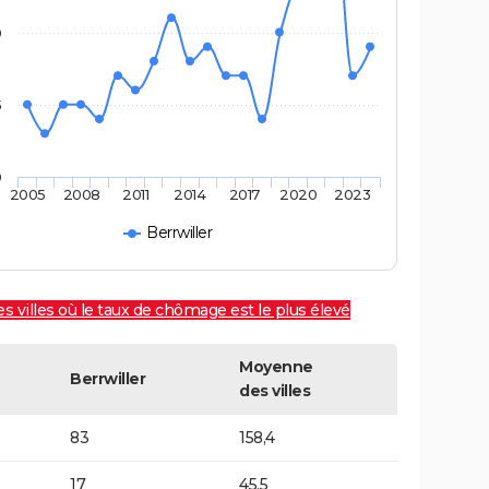
0
5
0
2005
2008
2011
2014
2017
2020
2023
Berrwiller
es villes où le taux de chômage est le plus élevé
Moyenne
Berrwiller
des villes
83
158,4
17
45,5