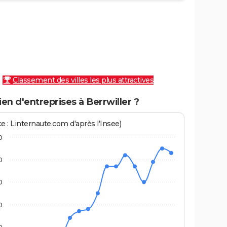
Classement des villes les plus attractives
n d'entreprises à Berrwiller ?
e : Linternaute.com d'après l'Insee)
0
0
0
0