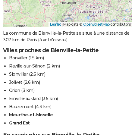
Leaflet
|
Map data ©
OpenStreetMap
contributors
La commune de Bienville-la-Petite se situe à une distance de
307 km de Paris (à vol d'oiseau).
Villes proches de Bienville-la-Petite
Bonviller
(1.5 km)
Raville-sur-Sânon
(2 km)
Sionviller
(2.6 km)
Jolivet
(2.6 km)
Crion
(3 km)
Einville-au-Jard
(3.5 km)
Bauzemont
(4.3 km)
Meurthe-et-Moselle
Grand Est