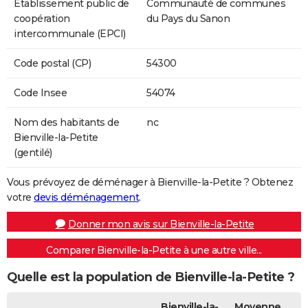
Etablissement public de
Communauté de communes
coopération
du Pays du Sanon
intercommunale (EPCI)
Code postal (CP)
54300
Code Insee
54074
Nom des habitants de
nc
Bienville-la-Petite
(gentilé)
Vous prévoyez de déménager à Bienville-la-Petite ? Obtenez
votre
devis déménagement
.
Donner mon avis sur Bienville-la-Petite
Comparer Bienville-la-Petite à une autre ville...
Quelle est la population de Bienville-la-Petite ?
Bienville-la-
Moyenne