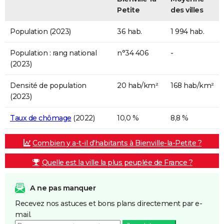
Petite
des villes
Population (2023)
36 hab.
1 994 hab.
Population : rang national
n°34 406
-
(2023)
Densité de population
20 hab/km²
168 hab/km²
(2023)
Taux de chômage
(2022)
10,0 %
8,8 %
Combien y a-t-il d'habitants à Bienville-la-Petite ?
Quelle est la ville la plus peuplée de France ?
A ne pas manquer
Recevez nos astuces et bons plans directement par e-
mail.