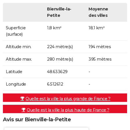
Bienville-la-
Moyenne
Petite
des villes
Superficie
1,8 km²
18,1 km²
(surface)
Altitude min.
224 mètre(s)
194 mètres
Altitude max.
280 mètre(s)
395 mètres
Latitude
48.633629
-
Longitude
6.512612
-
Quelle est la ville la plus grande de France ?
Quelle est la ville la plus haute de France ?
Avis sur Bienville-la-Petite