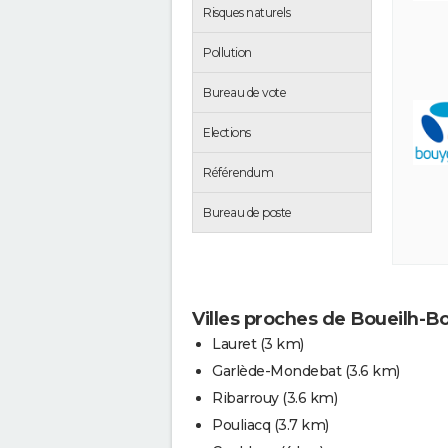
Risques naturels
Pollution
Bureau de vote
Elections
Référendum
Bureau de poste
Villes proches de Boueilh-B
Lauret
(3 km)
Garlède-Mondebat
(3.6 km)
Ribarrouy
(3.6 km)
Pouliacq
(3.7 km)