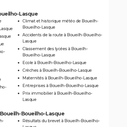
Boueilho-Lasque
e
Climat et historique météo de Boueilh-
Boueilho-Lasque
-Lasque
Accidents de la route à Boueilh-Boueilho-
Lasque
Lasque
ue
Classement des lycées à Boueilh-
ho-
Boueilho-Lasque
Ecole à Boueilh-Boueilho-Lasque
Crèches à Boueilh-Boueilho-Lasque
Maternités à Boueilh-Boueilho-Lasque
e
Entreprises à Boueilh-Boueilho-Lasque
lho-
Prix immobilier à Boueilh-Boueilho-
Lasque
 à Boueilh-Boueilho-Lasque
h-
Résultats du brevet à Boueilh-Boueilho-
Lasque