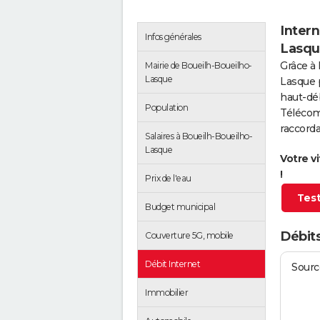
Intern
Infos générales
Lasqu
Grâce à 
Mairie de Boueilh-Boueilho-
Lasque
Lasque 
haut-déb
Population
Télécom
raccorda
Salaires à Boueilh-Boueilho-
Lasque
Votre v
!
Prix de l'eau
Test
Budget municipal
Débit
Couverture 5G, mobile
Débit Internet
Source
Immobilier