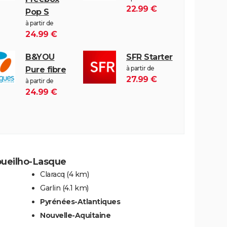
22.99 €
Pop S
à partir de
24.99 €
B&YOU
SFR Starter
à partir de
Pure fibre
27.99 €
à partir de
24.99 €
oueilho-Lasque
Claracq
(4 km)
Garlin
(4.1 km)
Pyrénées-Atlantiques
Nouvelle-Aquitaine