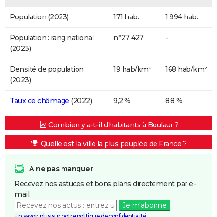
Population (2023)
171 hab.
1 994 hab.
Population : rang national
n°27 427
-
(2023)
Densité de population
19 hab/km²
168 hab/km²
(2023)
Taux de chômage
(2022)
9,2 %
8,8 %
Combien y a-t-il d'habitants à Boulaur ?
Quelle est la ville la plus peuplée de France ?
A ne pas manquer
Recevez nos astuces et bons plans directement par e-
mail.
Je m'abonne
En savoir plus sur notre politique de confidentialité