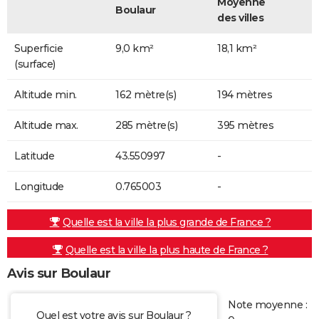
Moyenne
Boulaur
des villes
Superficie
9,0 km²
18,1 km²
(surface)
Altitude min.
162 mètre(s)
194 mètres
Altitude max.
285 mètre(s)
395 mètres
Latitude
43.550997
-
Longitude
0.765003
-
Quelle est la ville la plus grande de France ?
Quelle est la ville la plus haute de France ?
Avis sur Boulaur
Note moyenne :
Quel est votre avis sur Boulaur ?