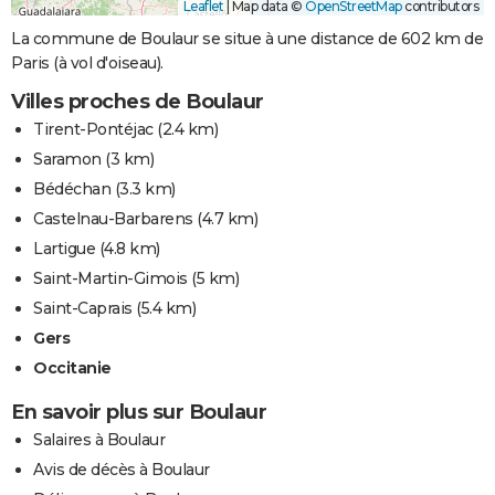
Leaflet
|
Map data ©
OpenStreetMap
contributors
La commune de Boulaur se situe à une distance de 602 km de
Paris (à vol d'oiseau).
Villes proches de Boulaur
Tirent-Pontéjac
(2.4 km)
Saramon
(3 km)
Bédéchan
(3.3 km)
Castelnau-Barbarens
(4.7 km)
Lartigue
(4.8 km)
Saint-Martin-Gimois
(5 km)
Saint-Caprais
(5.4 km)
Gers
Occitanie
En savoir plus sur Boulaur
Salaires à Boulaur
Avis de décès à Boulaur