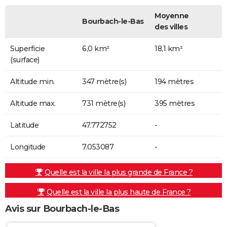
Moyenne
Bourbach-le-Bas
des villes
Superficie
6,0 km²
18,1 km²
(surface)
Altitude min.
347 mètre(s)
194 mètres
Altitude max.
731 mètre(s)
395 mètres
Latitude
47.772752
-
Longitude
7.053087
-
Quelle est la ville la plus grande de France ?
Quelle est la ville la plus haute de France ?
Avis sur Bourbach-le-Bas