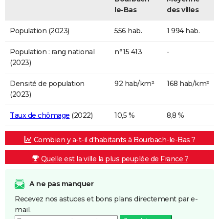
le-Bas
des villes
Population (2023)
556 hab.
1 994 hab.
Population : rang national
n°15 413
-
(2023)
Densité de population
92 hab/km²
168 hab/km²
(2023)
Taux de chômage
(2022)
10,5 %
8,8 %
Combien y a-t-il d'habitants à Bourbach-le-Bas ?
Quelle est la ville la plus peuplée de France ?
A ne pas manquer
Recevez nos astuces et bons plans directement par e-
mail.