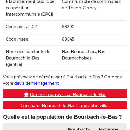
Etablissement public de
Communauté de communes
coopération
de Thann-Cernay
intercommunale (EPCI)
Code postal (CP)
68290
Code Insee
68045
Nom des habitants de
Bas-Bourbachois, Bas-
Bourbach-le-Bas
Bourbachoises
(gentilé)
Vous prévoyez de déménager à Bourbach-le-Bas ? Obtenez
votre
devis déménagement
.
Donner mon avis sur Bourbach-le-Bas
Comparer Bourbach-le-Bas à une autre ville...
Quelle est la population de Bourbach-le-Bas ?
Bourbach-
Moyenne