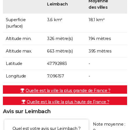
Moyenne
Leimbach
des villes
Superficie
3,6 km²
18,1 km²
(surface)
Altitude min.
326 mètre(s)
194 mètres
Altitude max.
663 mètre(s)
395 mètres
Latitude
47.792883
-
Longitude
7.096157
-
Quelle est la ville la plus grande de France ?
Quelle est la ville la plus haute de France ?
Avis sur Leimbach
Note moyenne :
Quel est votre avis sur Leimbach ?