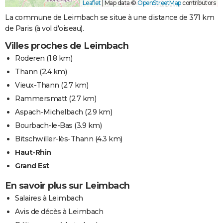
Leaflet
|
Map data ©
OpenStreetMap
contributors
La commune de Leimbach se situe à une distance de 371 km
de Paris (à vol d'oiseau).
Villes proches de Leimbach
Roderen
(1.8 km)
Thann
(2.4 km)
Vieux-Thann
(2.7 km)
Rammersmatt
(2.7 km)
Aspach-Michelbach
(2.9 km)
Bourbach-le-Bas
(3.9 km)
Bitschwiller-lès-Thann
(4.3 km)
Haut-Rhin
Grand Est
En savoir plus sur Leimbach
Salaires à Leimbach
Avis de décès à Leimbach