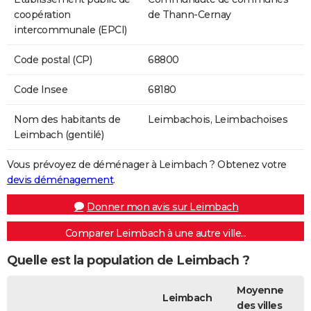
coopération
de Thann-Cernay
intercommunale (EPCI)
Code postal (CP)
68800
Code Insee
68180
Nom des habitants de
Leimbachois, Leimbachoises
Leimbach (gentilé)
Vous prévoyez de déménager à Leimbach ? Obtenez votre
devis déménagement
.
Donner mon avis sur Leimbach
Comparer Leimbach à une autre ville...
Quelle est la population de Leimbach ?
Moyenne
Leimbach
des villes