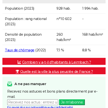
Population (2023)
928 hab.
1 994 hab.
Population : rang national
n°10 602
-
(2023)
Densité de population
260
168 hab/km²
(2023)
hab/km²
Taux de chômage
(2022)
7,1 %
8,8 %
Combien y a-t-il d'habitants à Leimbach ?
Quelle est la ville la plus peuplée de France ?
A ne pas manquer
Recevez nos astuces et bons plans directement par e-
mail.
Je m'abonne
En savoir plus sur notre politique de confidentialité