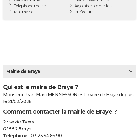
Téléphone mairie
Adjoints et conseillers
City break
Voyage de noces
Climat
Destinations
Voyage nature
Forum
+
PHOTO
Mail mairie
Préfecture
GUIDES D'ACHAT
BONS PLANS
CARTE DE VOEUX
Carte Bonne année
Carte Pâques
Carte de Noël
Carte Saint-Valentin
Carte d'anniversaire
DICTIONNAIRE
Biographies
Expressions
Dictionnaire
Citations
Proverbes
PROGRAMME TV
Mairie de Braye
COPAINS D'AVANT
Qui est le maire de Braye ?
Se connecter
Collèges
Universités
Service militaire
S'inscrire
Lycées
Primaires
Entreprises
Avis de recherche
Monsieur Jean-Marc MENNESSON est maire de Braye depuis
AVIS DE DÉCÈS
le 21/03/2026
FORUM
Comment contacter la mairie de Braye ?
Lifestyle
Sport
Television
Cinema
Bricolage
Culture
Auto
Voyage
2 rue du Tilleul
02880 Braye
Téléphone :
03 23 54 86 90