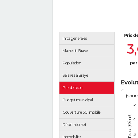
Prix d
Infos générales
3
Mairie de Braye
par
Population
Salaires à Braye
Evolut
Prix de l'eau
(sour
Budget municipal
5
Couverture 5G, mobile
Tarif de l'eau (€/m3)
4
Débit Internet
3
Immobilier