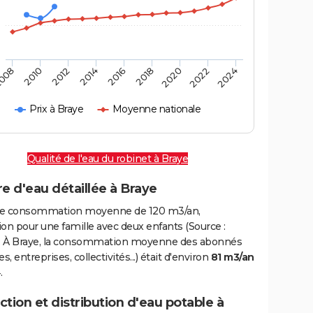
008
2010
2012
2014
2016
2018
2020
2022
2024
Prix à Braye
Moyenne nationale
Qualité de l'eau du robinet à Braye
e d'eau détaillée à Braye
e consommation moyenne de 120 m3/an,
on pour une famille avec deux enfants (Source :
 À Braye, la consommation moyenne des abonnés
, entreprises, collectivités...) était d'environ
81 m3/an
.
tion et distribution d'eau potable à