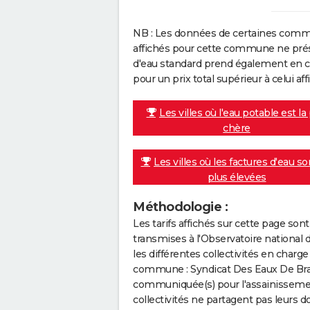
NB : Les données de certaines comm
affichés pour cette commune ne prése
d'eau standard prend également en co
pour un prix total supérieur à celui affi
Les villes où l'eau potable est la
chère
Les villes où les factures d'eau so
plus élevées
Méthodologie :
Les tarifs affichés sur cette page so
transmises à l'Observatoire national 
les différentes collectivités en cha
commune : Syndicat Des Eaux De Braye
communiquée(s) pour l'assainissement 
collectivités ne partagent pas leurs d