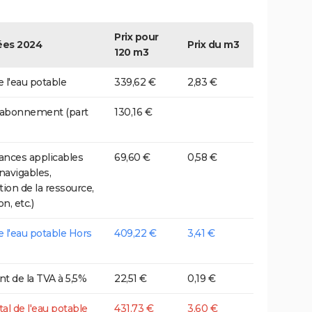
Prix pour
es 2024
Prix du m3
120 m3
e l'eau potable
339,62 €
2,83 €
 abonnement (part
130,16 €
nces applicables
69,60 €
0,58 €
 navigables,
tion de la ressource,
on, etc.)
de l'eau potable Hors
409,22 €
3,41 €
t de la TVA à 5,5%
22,51 €
0,19 €
tal de l'eau potable
431,73 €
3,60 €