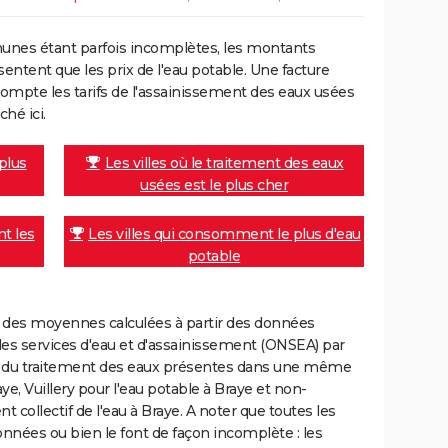
unes étant parfois incomplètes, les montants
ntent que les prix de l'eau potable. Une facture
mpte les tarifs de l'assainissement des eaux usées
ché ici.
 plus
Les villes où le traitement des eaux
usées est le plus cher
nt les
Les villes qui consomment le plus d'eau
potable
nt des moyennes calculées à partir des données
des services d'eau et d'assainissement (ONSEA) par
rge du traitement des eaux présentes dans une même
, Vuillery pour l'eau potable à Braye et non-
collectif de l'eau à Braye. A noter que toutes les
onnées ou bien le font de façon incomplète : les