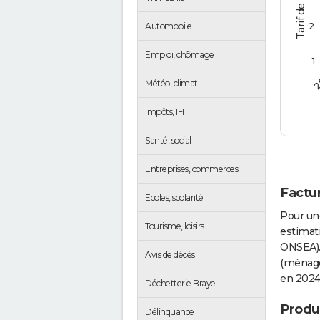
2
Automobile
Emploi, chômage
1
2
Météo, climat
Impôts, IFI
Santé, social
Entreprises, commerces
Factur
Ecoles, scolarité
Pour un
Tourisme, loisirs
estimati
ONSEA).
Avis de décès
(ménages
en 2024
Déchetterie Braye
Produc
Délinquance