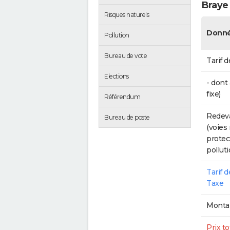
Braye
Risques naturels
Donné
Pollution
Bureau de vote
Tarif d
Elections
- dont
fixe)
Référendum
Redeva
Bureau de poste
(voies
protec
polluti
Tarif 
Taxe
Montan
Prix to