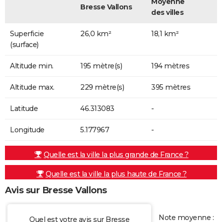
Moyenne
Bresse Vallons
des villes
Superficie
26,0 km²
18,1 km²
(surface)
Altitude min.
195 mètre(s)
194 mètres
Altitude max.
229 mètre(s)
395 mètres
Latitude
46.313083
-
Longitude
5.177967
-
Quelle est la ville la plus grande de France ?
Quelle est la ville la plus haute de France ?
Avis sur Bresse Vallons
Note moyenne :
Quel est votre avis sur Bresse