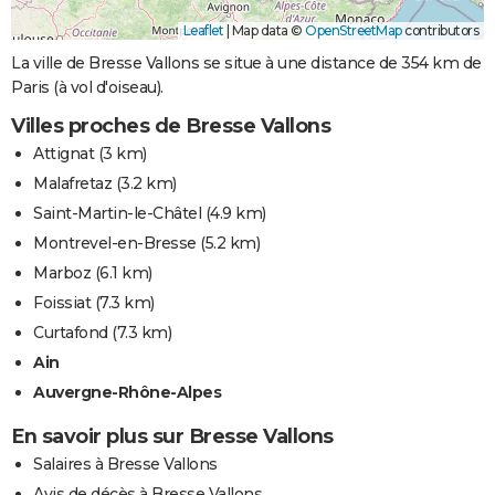
Leaflet
|
Map data ©
OpenStreetMap
contributors
La ville de Bresse Vallons se situe à une distance de 354 km de
Paris (à vol d'oiseau).
Villes proches de Bresse Vallons
Attignat
(3 km)
Malafretaz
(3.2 km)
Saint-Martin-le-Châtel
(4.9 km)
Montrevel-en-Bresse
(5.2 km)
Marboz
(6.1 km)
Foissiat
(7.3 km)
Curtafond
(7.3 km)
Ain
Auvergne-Rhône-Alpes
En savoir plus sur Bresse Vallons
Salaires à Bresse Vallons
Avis de décès à Bresse Vallons