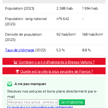
Population (2023)
2 388 hab.
1 994 hab.
Population : rang national
n°4 642
-
(2023)
Densité de population
92 hab/km²
168 hab/km²
(2023)
Taux de chômage
(2022)
5,3 %
8,8 %
Combien y a-t-il d'habitants à Bresse Vallons ?
Quelle est la ville la plus peuplée de France ?
A ne pas manquer
Recevez nos astuces et bons plans directement par e-
mail.
Je m'abonne
En savoir plus sur notre politique de confidentialité