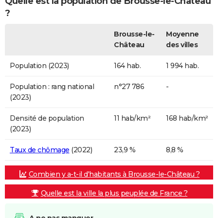
Quelle est la population de Brousse-le-Château
?
Brousse-le-
Moyenne
Château
des villes
Population (2023)
164 hab.
1 994 hab.
Population : rang national
n°27 786
-
(2023)
Densité de population
11 hab/km²
168 hab/km²
(2023)
Taux de chômage
(2022)
23,9 %
8,8 %
Combien y a-t-il d'habitants à Brousse-le-Château ?
Quelle est la ville la plus peuplée de France ?
A ne pas manquer