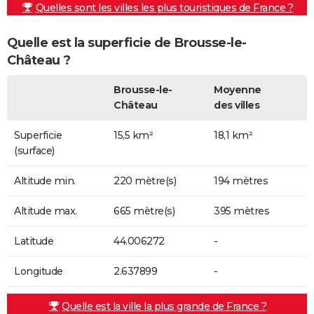
Quelles sont les villes les plus touristiques de France ?
Quelle est la superficie de Brousse-le-
Château ?
Brousse-le-
Moyenne
Château
des villes
Superficie
15,5 km²
18,1 km²
(surface)
Altitude min.
220 mètre(s)
194 mètres
Altitude max.
665 mètre(s)
395 mètres
Latitude
44.006272
-
Longitude
2.637899
-
Quelle est la ville la plus grande de France ?