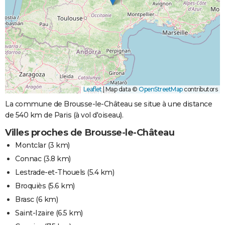
Leaflet
|
Map data ©
OpenStreetMap
contributors
La commune de Brousse-le-Château se situe à une distance
de 540 km de Paris (à vol d'oiseau).
Villes proches de Brousse-le-Château
Montclar
(3 km)
Connac
(3.8 km)
Lestrade-et-Thouels
(5.4 km)
Broquiès
(5.6 km)
Brasc
(6 km)
Saint-Izaire
(6.5 km)