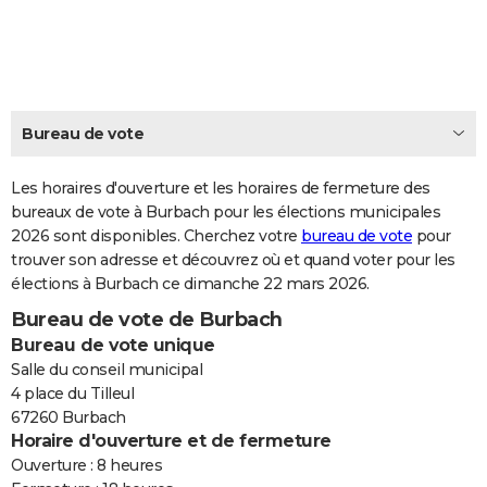
City break
Voyage de noces
Climat
Destinations
Voyage nature
Forum
+
PHOTO
GUIDES D'ACHAT
BONS PLANS
Bureau de vote
CARTE DE VOEUX
Les horaires d'ouverture et les horaires de fermeture des
Carte Bonne année
Carte Pâques
Carte de Noël
Carte Saint-Valentin
Carte d'anniversaire
DICTIONNAIRE
bureaux de vote à Burbach pour les élections municipales
2026 sont disponibles. Cherchez votre
bureau de vote
pour
Biographies
Expressions
Dictionnaire
Citations
Proverbes
PROGRAMME TV
trouver son adresse et découvrez où et quand voter pour les
élections à Burbach ce dimanche 22 mars 2026.
COPAINS D'AVANT
Bureau de vote de Burbach
Se connecter
Collèges
Universités
Service militaire
S'inscrire
Lycées
Primaires
Entreprises
Avis de recherche
AVIS DE DÉCÈS
Bureau de vote unique
Salle du conseil municipal
FORUM
4 place du Tilleul
67260 Burbach
Lifestyle
Sport
Television
Cinema
Bricolage
Culture
Auto
Voyage
Horaire d'ouverture et de fermeture
Ouverture : 8 heures