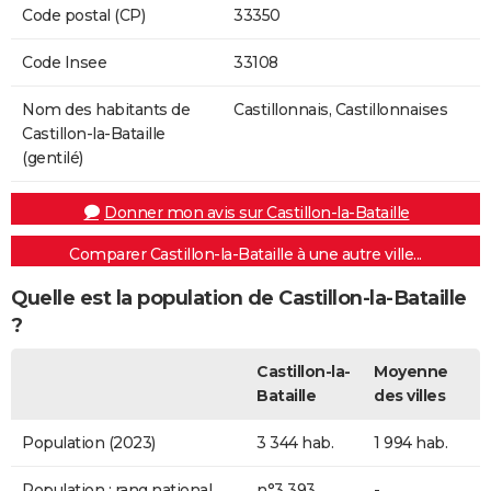
Code postal (CP)
33350
Code Insee
33108
Nom des habitants de
Castillonnais, Castillonnaises
Castillon-la-Bataille
(gentilé)
Donner mon avis sur Castillon-la-Bataille
Comparer Castillon-la-Bataille à une autre ville...
Quelle est la population de Castillon-la-Bataille
?
Castillon-la-
Moyenne
Bataille
des villes
Population (2023)
3 344 hab.
1 994 hab.
Population : rang national
n°3 393
-