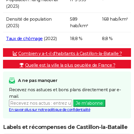
(2023)
Densité de population
589
168 hab/km²
(2023)
hab/km²
Taux de chômage
(2022)
18,8 %
8,8 %
Combien y a-t-il d'habitants à Castillon-la-Bataille ?
Quelle est la ville la plus peuplée de France ?
A ne pas manquer
Recevez nos astuces et bons plans directement par e-
mail.
Je m'abonne
En savoir plus sur notre politique de confidentialité
Labels et récompenses de Castillon-la-Bataille