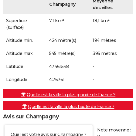
Moyenne
Champagny
des villes
Superficie
7,1 km²
18,1 km²
(surface)
Altitude min.
424 mètre(s)
194 mètres
Altitude max.
545 mètre(s)
395 mètres
Latitude
47.461548
-
Longitude
4.76761
-
Quelle est la ville la plus grande de France ?
Quelle est la ville la plus haute de France ?
Avis sur Champagny
Note moyenne :
Quel est votre avis sur Champagny ?