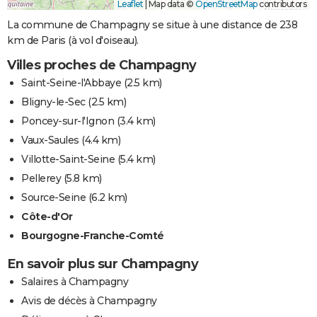
Leaflet
|
Map data ©
OpenStreetMap
contributors
La commune de Champagny se situe à une distance de 238
km de Paris (à vol d'oiseau).
Villes proches de Champagny
Saint-Seine-l'Abbaye
(2.5 km)
Bligny-le-Sec
(2.5 km)
Poncey-sur-l'Ignon
(3.4 km)
Vaux-Saules
(4.4 km)
Villotte-Saint-Seine
(5.4 km)
Pellerey
(5.8 km)
Source-Seine
(6.2 km)
Côte-d'Or
Bourgogne-Franche-Comté
En savoir plus sur Champagny
Salaires à Champagny
Avis de décès à Champagny