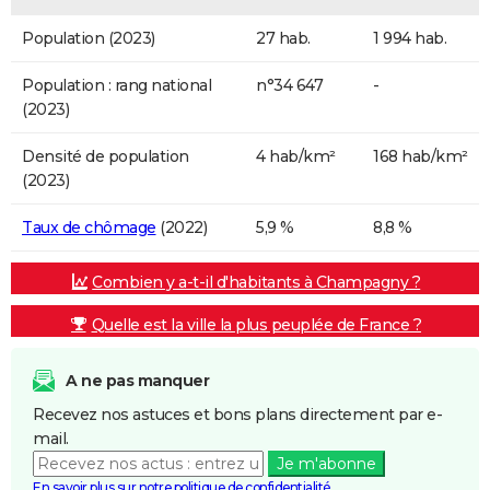
Population (2023)
27 hab.
1 994 hab.
Population : rang national
n°34 647
-
(2023)
Densité de population
4 hab/km²
168 hab/km²
(2023)
Taux de chômage
(2022)
5,9 %
8,8 %
Combien y a-t-il d'habitants à Champagny ?
Quelle est la ville la plus peuplée de France ?
A ne pas manquer
Recevez nos astuces et bons plans directement par e-
mail.
Je m'abonne
En savoir plus sur notre politique de confidentialité