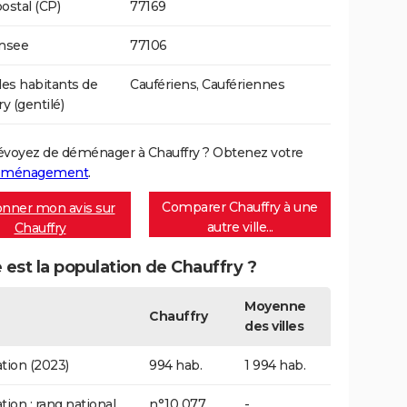
ostal (CP)
77169
Insee
77106
s habitants de
Caufériens, Caufériennes
y (gentilé)
évoyez de déménager à Chauffry ? Obtenez votre
déménagement
.
Comparer Chauffry à une
nner mon avis sur
autre ville...
Chauffry
 est la population de Chauffry ?
Moyenne
Chauffry
des villes
tion (2023)
994 hab.
1 994 hab.
tion : rang national
n°10 077
-