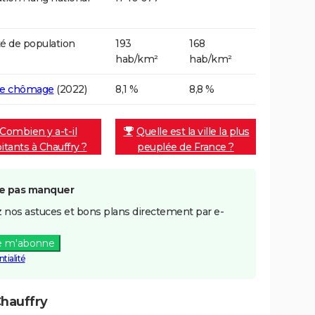
é de population
193
168
hab/km²
hab/km²
de chômage
(2022)
8,1 %
8,8 %
Combien y a-t-il
Quelle est la ville la plus
itants à Chauffry ?
peuplée de France ?
e pas manquer
 nos astuces et bons plans directement par e-
e m'abonne
tialité
hauffry