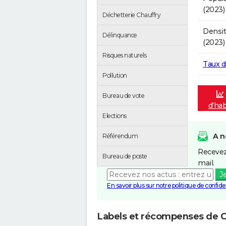
(2023)
Déchetterie Chauffry
Densit
Délinquance
(2023)
Risques naturels
Taux 
Pollution
Bureau de vote
d'hab
Elections
A n
Référendum
Recevez
Bureau de poste
mail.
J
En savoir plus sur notre politique de confiden
Labels et récompenses de C