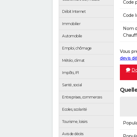
Code p
Débit Internet
Code 
Immobilier
Nom de
Chauffr
Automobile
Emploi, chômage
Vous pr
devis 
Météo, climat
Do
Impôts, IFI
Santé, social
Quelle
Entreprises, commerces
Ecoles, scolarité
Tourisme, loisirs
Popula
Avis de décès
Popula