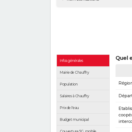
Quel e
Infos générales
Mairie de Chauffry
Régio
Population
Dépar
Salaires à Chauffry
Prix de l'eau
Etabli
coopér
Budget municipal
inter
Couverture 5G, mobile