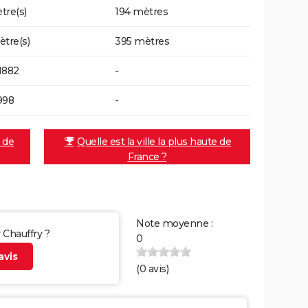
tre(s)
194 mètres
ètre(s)
395 mètres
1882
-
998
-
e de
Quelle est la ville la plus haute de
France ?
Note moyenne :
r Chauffry ?
0
vis
(
0
avis)