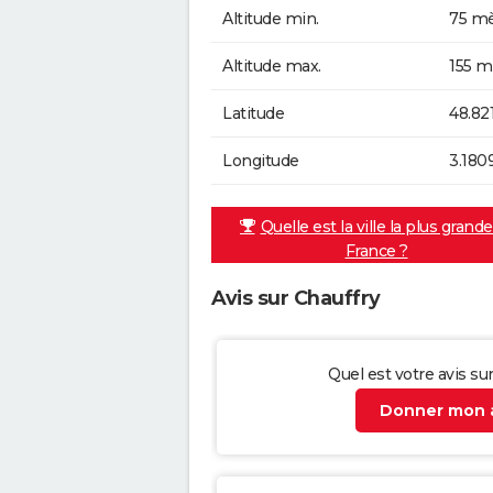
Altitude min.
75 mè
Altitude max.
155 m
Latitude
48.82
Longitude
3.180
Quelle est la ville la plus grand
France ?
Avis sur Chauffry
Quel est votre avis su
Donner mon a