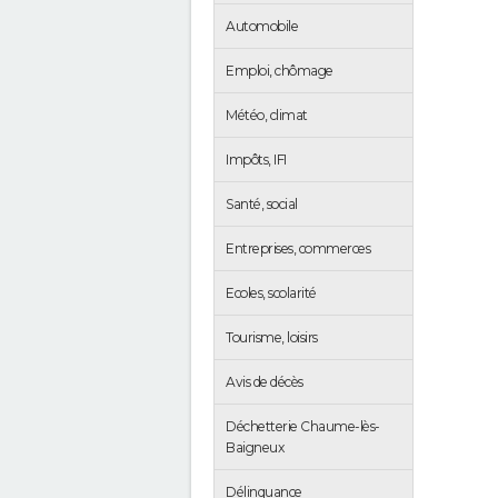
Automobile
Emploi, chômage
Météo, climat
Impôts, IFI
Santé, social
Entreprises, commerces
Ecoles, scolarité
Tourisme, loisirs
Avis de décès
Déchetterie Chaume-lès-
Baigneux
Délinquance