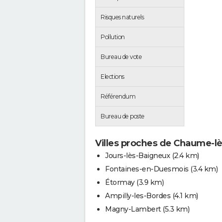
Risques naturels
Pollution
Bureau de vote
Elections
Référendum
Bureau de poste
Villes proches de Chaume-l
Jours-lès-Baigneux
(2.4 km)
Fontaines-en-Duesmois
(3.4 km)
Étormay
(3.9 km)
Ampilly-les-Bordes
(4.1 km)
Magny-Lambert
(5.3 km)