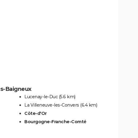
ès-Baigneux
Lucenay-le-Duc
(5.6 km)
La Villeneuve-les-Convers
(6.4 km)
Côte-d'Or
Bourgogne-Franche-Comté