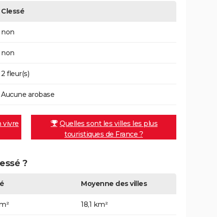
Clessé
non
non
2 fleur(s)
Aucune arobase
n vivre
Quelles sont les villes les plus
touristiques de France ?
lessé ?
é
Moyenne des villes
km²
18,1 km²