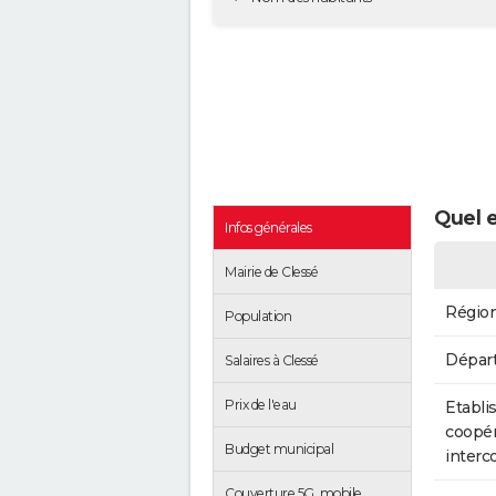
Quel e
Infos générales
Mairie de Clessé
Régio
Population
Dépar
Salaires à Clessé
Prix de l'eau
Etabli
coopér
Budget municipal
inter
Couverture 5G, mobile