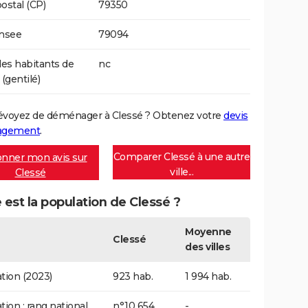
ostal (CP)
79350
Insee
79094
s habitants de
nc
(gentilé)
évoyez de déménager à Clessé ? Obtenez votre
devis
agement
.
Comparer Clessé à une autre
nner mon avis sur
ville...
Clessé
 est la population de Clessé ?
Moyenne
Clessé
des villes
tion (2023)
923 hab.
1 994 hab.
tion : rang national
n°10 654
-