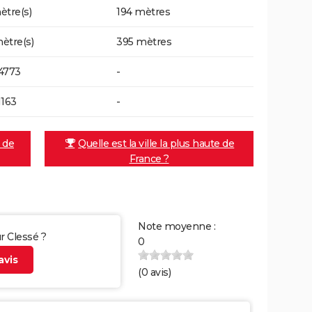
ètre(s)
194 mètres
ètre(s)
395 mètres
4773
-
1163
-
e de
Quelle est la ville la plus haute de
France ?
Note moyenne :
ur Clessé ?
0
vis
(
0
avis)