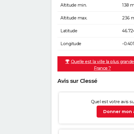
Altitude min.
138 m
Altitude max.
236 m
Latitude
46.72
Longitude
-0.40
Quelle est la ville la plus grand
France ?
Avis sur Clessé
Quel est votre avis s
Donner mon a