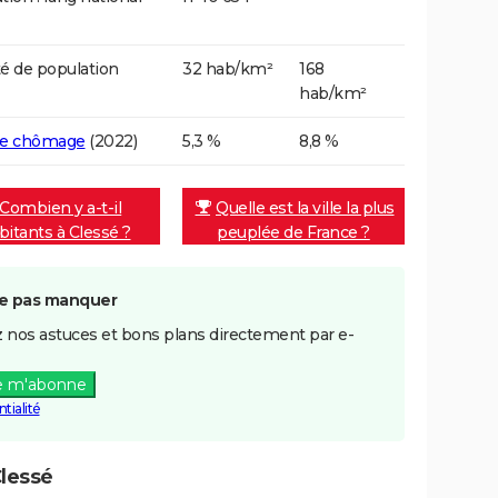
é de population
32 hab/km²
168
hab/km²
de chômage
(2022)
5,3 %
8,8 %
Combien y a-t-il
Quelle est la ville la plus
bitants à Clessé ?
peuplée de France ?
e pas manquer
 nos astuces et bons plans directement par e-
e m'abonne
tialité
lessé