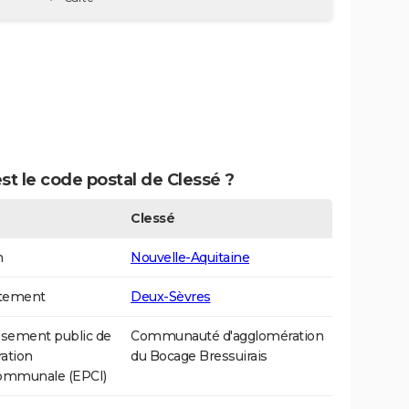
st le code postal de Clessé ?
Clessé
n
Nouvelle-Aquitaine
tement
Deux-Sèvres
ssement public de
Communauté d'agglomération
ation
du Bocage Bressuirais
communale (EPCI)