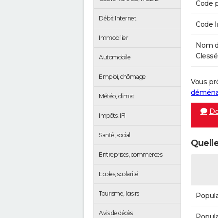
Code p
Débit Internet
Code 
Immobilier
Nom de
Clessé 
Automobile
Emploi, chômage
Vous pr
démén
Météo, climat
Do
Impôts, IFI
Santé, social
Quelle
Entreprises, commerces
Ecoles, scolarité
Tourisme, loisirs
Popula
Avis de décès
Popula