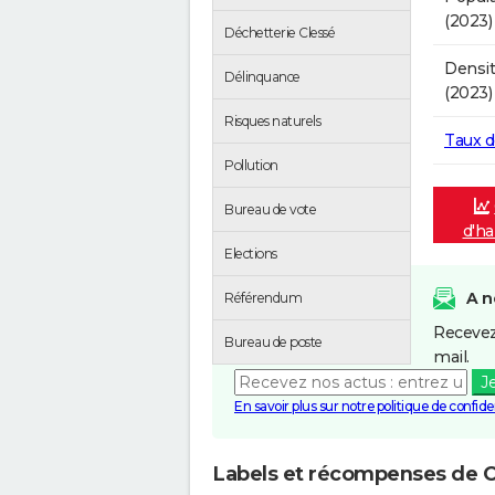
(2023)
Déchetterie Clessé
Densit
Délinquance
(2023)
Risques naturels
Taux 
Pollution
Bureau de vote
d'ha
Elections
A n
Référendum
Recevez
Bureau de poste
mail.
J
En savoir plus sur notre politique de confiden
Labels et récompenses de C