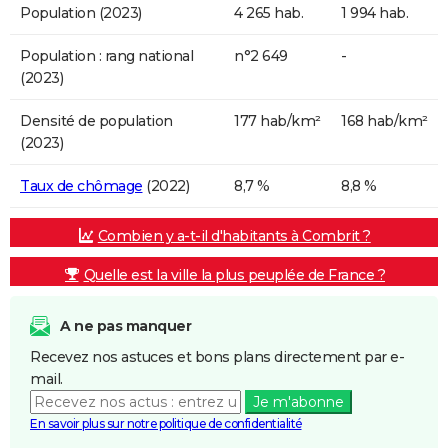
Population (2023)
4 265 hab.
1 994 hab.
Population : rang national
n°2 649
-
(2023)
Densité de population
177 hab/km²
168 hab/km²
(2023)
Taux de chômage
(2022)
8,7 %
8,8 %
Combien y a-t-il d'habitants à Combrit ?
Quelle est la ville la plus peuplée de France ?
A ne pas manquer
Recevez nos astuces et bons plans directement par e-
mail.
Je m'abonne
En savoir plus sur notre politique de confidentialité