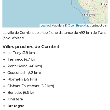
Leaflet
|
Map data ©
OpenStreetMap
contributors
La ville de Combrit se situe à une distance de 492 km de Paris
(à vol d'oiseau).
Villes proches de Combrit
Île-Tudy
(3.8 km)
Tréméoc
(4.7 km)
Pont-l'Abbé
(4.8 km)
Gouesnach
(5.2 km)
Plomelin
(5.5 km)
Clohars-Fouesnant
(6.2 km)
Bénodet
(6.6 km)
Finistère
Bretagne