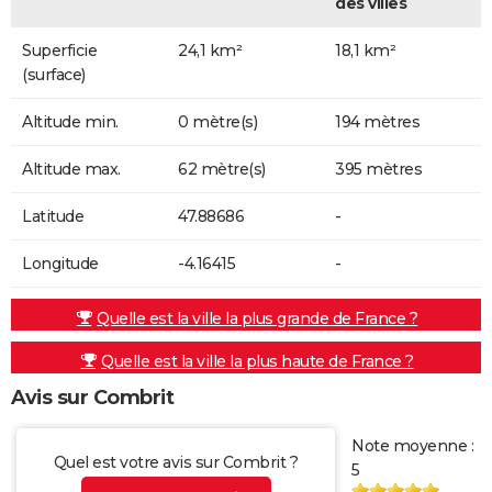
des villes
Superficie
24,1 km²
18,1 km²
(surface)
Altitude min.
0 mètre(s)
194 mètres
Altitude max.
62 mètre(s)
395 mètres
Latitude
47.88686
-
Longitude
-4.16415
-
Quelle est la ville la plus grande de France ?
Quelle est la ville la plus haute de France ?
Avis sur Combrit
Note moyenne :
Quel est votre avis sur Combrit ?
5