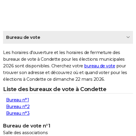
City break
Voyage de noces
Climat
Destinations
Voyage nature
Forum
+
PHOTO
GUIDES D'ACHAT
BONS PLANS
Bureau de vote
CARTE DE VOEUX
Les horaires d'ouverture et les horaires de fermeture des
Carte Bonne année
Carte Pâques
Carte de Noël
Carte Saint-Valentin
Carte d'anniversaire
DICTIONNAIRE
bureaux de vote à Condette pour les élections municipales
2026 sont disponibles. Cherchez votre
bureau de vote
pour
Biographies
Expressions
Dictionnaire
Citations
Proverbes
PROGRAMME TV
trouver son adresse et découvrez où et quand voter pour les
élections à Condette ce dimanche 22 mars 2026.
COPAINS D'AVANT
Liste des bureaux de vote à Condette
Se connecter
Collèges
Universités
Service militaire
S'inscrire
Lycées
Primaires
Entreprises
Avis de recherche
AVIS DE DÉCÈS
Bureau n°1
FORUM
Bureau n°2
Bureau n°3
Lifestyle
Sport
Television
Cinema
Bricolage
Culture
Auto
Voyage
Bureau de vote n°1
Salle des associations