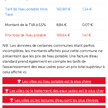
Tarif de l'eau potable Hors
160,80 €
1,34 €
Taxe
Montant de la TVA à 5,5%
8,84 €
0,07 €
Prix total de l'eau potable
169,64 €
1,41 €
NB : Les données de certaines communes étant parfois
incomplètes, les montants affichés pour cette commune ne
présentent que les prix de l'eau potable. Une facture d'eau
standard prend également en compte les tarifs de
l'assainissement des eaux usées pour un prix total supérieur à
celui affiché ici.
Les villes où l'eau potable est la plus chère
Les villes où le traitement des eaux usées est le plus cher
Les villes où les factures d'eau sont les plus élevées