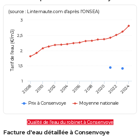
(source : Linternaute.com d'après l'ONSEA)
3
Tarif de l'eau (€/m3)
2,5
2
1,5
1
2016
2014
2024
2012
2022
2010
2020
2008
2018
Prix à Consenvoye
Moyenne nationale
Qualité de l'eau du robinet à Consenvoye
Facture d'eau détaillée à Consenvoye