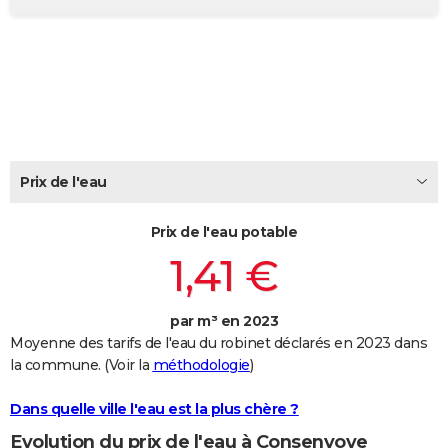
City break
Voyage de noces
Climat
Destinations
Voyage nature
Forum
+
PHOTO
GUIDES D'ACHAT
BONS PLANS
CARTE DE VOEUX
Prix de l'eau
Carte Bonne année
Carte Pâques
Carte de Noël
Carte Saint-Valentin
Carte d'anniversaire
DICTIONNAIRE
Biographies
Expressions
Dictionnaire
Citations
Proverbes
PROGRAMME TV
Prix de l'eau potable
1,41 €
COPAINS D'AVANT
Se connecter
Collèges
Universités
Service militaire
S'inscrire
Lycées
Primaires
Entreprises
Avis de recherche
AVIS DE DÉCÈS
par m³ en 2023
Moyenne des tarifs de l'eau du robinet déclarés en 2023 dans
FORUM
la commune. (Voir la
méthodologie
)
Lifestyle
Sport
Television
Cinema
Bricolage
Culture
Auto
Voyage
Dans quelle ville l'eau est la plus chère ?
Evolution du prix de l'eau à Consenvoye