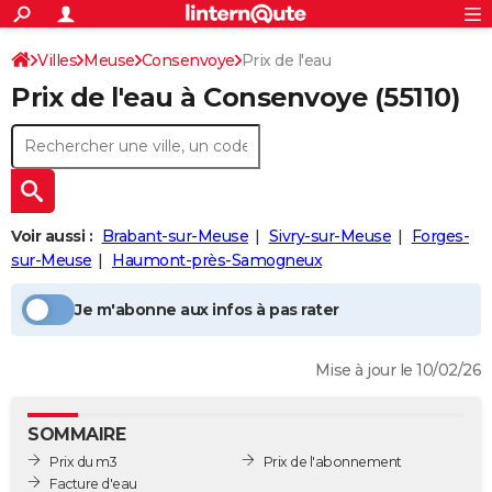
ACTUALITÉS
Connexion
S'inscrire
Villes
Meuse
Consenvoye
Prix de l'eau
Rechercher
Société
Education
Villes
Politique
Faits Divers
Monde
+
SPORT
Prix de l'eau à
Consenvoye
(55110)
Football
Cyclisme
Forum
Coupe du monde 2026
Tennis
Rugby
CULTURE
TNT
Cinéma
Musique
Programme TV
Streaming
Sorties cinéma
+
FINANCE
Impôts
Immobilier
Banque
Crédit
Retraite
Epargne
Risques naturels par ville
Assurance
AUTO
Voir aussi :
Brabant-sur-Meuse
Sivry-sur-Meuse
Forges-
Réserver un essai
Berlines
Forum auto
Essais
Citadines
SUV
+
HIGH-TECH
sur-Meuse
Haumont-près-Samogneux
Meilleur smartphone
Ordinateurs
Guide high-tech
Mobiles
Internet
Jeux vidéo
+
BRICOLAGE
Je m'abonne aux infos à pas rater
Aménagement intérieur
Cuisine
Jardinage
+
Forum
Extérieur
Salle de bains
Rangement
WEEK-END
Mise à jour le 10/02/26
Escapades
Expositions
Week-end nature
Guides de France
Patrimoine
Musées
+
LIFESTYLE
Bien-être
Mode
+
Art de vivre
Loisirs
Modes de vie
SANTE
SOMMAIRE
Prix du m3
Prix de l'abonnement
Guide de la santé
Médicaments
+
Alimentation
Maladies
Sommeil
VOYAGE
Facture d'eau