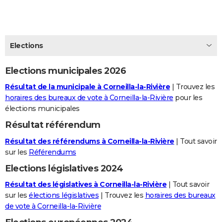
City break
Voyage de noces
Climat
Destinations
Voyage nature
Forum
+
PHOTO
GUIDES D'ACHAT
Elections
BONS PLANS
Elections municipales 2026
CARTE DE VOEUX
Résultat de la municipale à Corneilla-la-Rivière
| Trouvez les
Carte Bonne année
Carte Pâques
Carte de Noël
Carte Saint-Valentin
Carte d'anniversaire
DICTIONNAIRE
horaires des bureaux de vote à Corneilla-la-Rivière
pour les
élections municipales
Biographies
Expressions
Dictionnaire
Citations
Proverbes
PROGRAMME TV
Résultat référendum
COPAINS D'AVANT
Résultat des référendums à Corneilla-la-Rivière
| Tout savoir
Se connecter
Collèges
Universités
Service militaire
S'inscrire
Lycées
Primaires
Entreprises
Avis de recherche
sur les
Référendums
AVIS DE DÉCÈS
Elections législatives 2024
FORUM
Résultat des législatives à Corneilla-la-Rivière
| Tout savoir
Lifestyle
Sport
Television
Cinema
Bricolage
Culture
Auto
Voyage
sur les
élections législatives
| Trouvez les
horaires des bureaux
de vote à Corneilla-la-Rivière