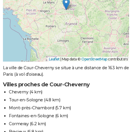
Leaflet
|
Map data ©
OpenStreetMap
contributors
La ville de Cour-Cheverny se situe à une distance de 163 km de
Paris (à vol d'oiseau).
Villes proches de Cour-Cheverny
Cheverny
(4 km)
Tour-en-Sologne
(4.8 km)
Mont-près-Chambord
(5.7 km)
Fontaines-en-Sologne
(6 km)
Cormeray
(6.2 km)
Bracieux
(6.8 km)