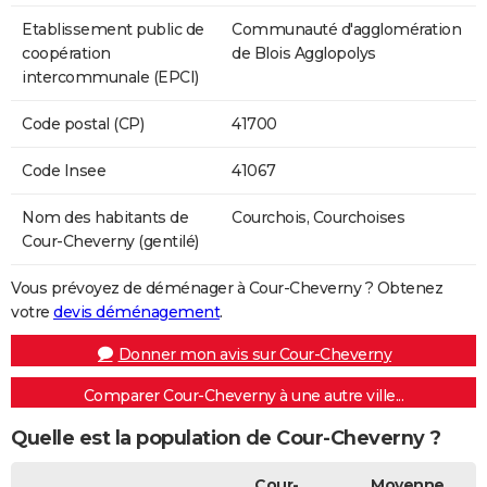
Etablissement public de
Communauté d'agglomération
coopération
de Blois Agglopolys
intercommunale (EPCI)
Code postal (CP)
41700
Code Insee
41067
Nom des habitants de
Courchois, Courchoises
Cour-Cheverny (gentilé)
Vous prévoyez de déménager à Cour-Cheverny ? Obtenez
votre
devis déménagement
.
Donner mon avis sur Cour-Cheverny
Comparer Cour-Cheverny à une autre ville...
Quelle est la population de Cour-Cheverny ?
Cour-
Moyenne