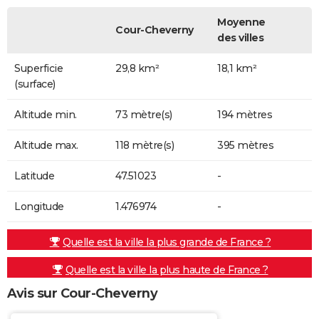
Moyenne
Cour-Cheverny
des villes
Superficie
29,8 km²
18,1 km²
(surface)
Altitude min.
73 mètre(s)
194 mètres
Altitude max.
118 mètre(s)
395 mètres
Latitude
47.51023
-
Longitude
1.476974
-
Quelle est la ville la plus grande de France ?
Quelle est la ville la plus haute de France ?
Avis sur Cour-Cheverny