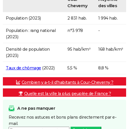
Cheverny
des villes
Population (2023)
2 831 hab.
1 994 hab.
Population : rang national
n°3 978
-
(2023)
Densité de population
95 hab/km²
168 hab/km²
(2023)
Taux de chômage
(2022)
5,5 %
8,8 %
Combien y a-t-il d'habitants à Cour-Cheverny ?
Quelle est la ville la plus peuplée de France ?
A ne pas manquer
Recevez nos astuces et bons plans directement par e-
mail.