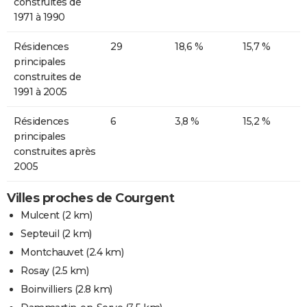
construites de
1971 à 1990
Résidences
29
18,6 %
15,7 %
principales
construites de
1991 à 2005
Résidences
6
3,8 %
15,2 %
principales
construites après
2005
Villes proches de Courgent
Mulcent
(2 km)
Septeuil
(2 km)
Montchauvet
(2.4 km)
Rosay
(2.5 km)
Boinvilliers
(2.8 km)