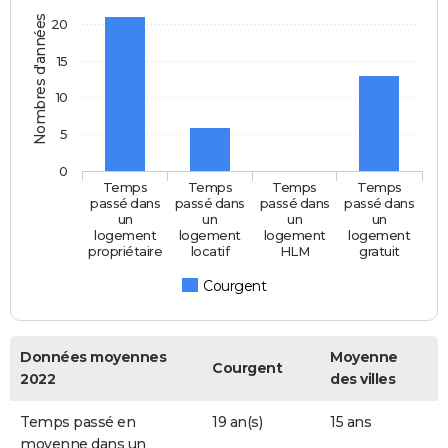
Nombres d'années
20
15
10
5
0
Temps
Temps
Temps
Temps
passé dans
passé dans
passé dans
passé dans
un
un
un
un
logement
logement
logement
logement
propriétaire
locatif
HLM
gratuit
Courgent
Données moyennes
Moyenne
Courgent
2022
des villes
Temps passé en
19 an(s)
15 ans
moyenne dans un