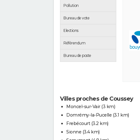
Pollution
Bureau de vote
Elections
Référendum
Bureau de poste
Villes proches de Coussey
Moncel-sur-Vair
(3 km)
Domrémy-la-Pucelle
(3.1 km)
Frebécourt
(3.2 km)
Sionne
(3.4 km)