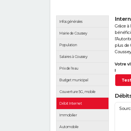
Intern
Infos générales
Grâce à 
bénéfici
Mairie de Coussey
l'Autor
Population
plus de 
Coussey
Salaires à Coussey
Votre v
Prix de l'eau
!
Test
Budget municipal
Couverture 5G, mobile
Débit
Débit Internet
Source
Immobilier
Automobile