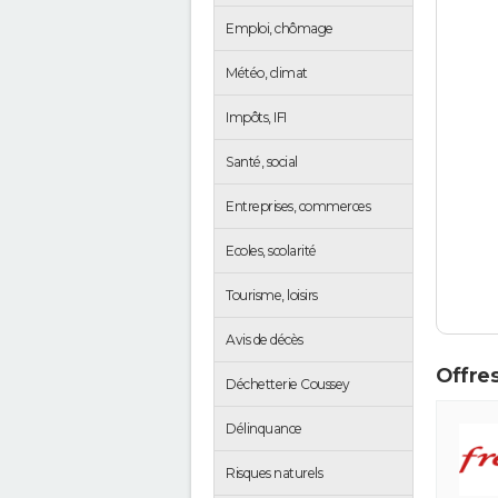
Emploi, chômage
Météo, climat
Impôts, IFI
Santé, social
Entreprises, commerces
Ecoles, scolarité
Tourisme, loisirs
Avis de décès
Offres
Déchetterie Coussey
Délinquance
Risques naturels