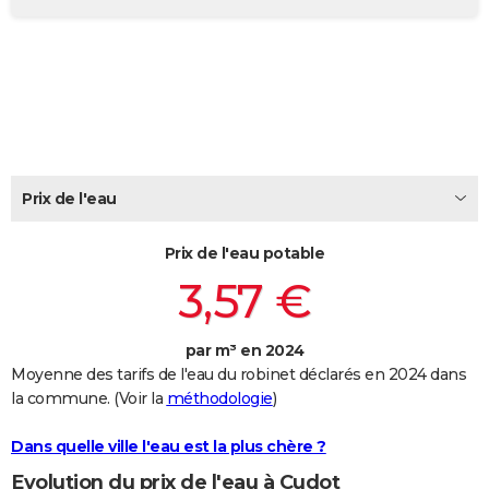
City break
Voyage de noces
Climat
Destinations
Voyage nature
Forum
+
PHOTO
GUIDES D'ACHAT
BONS PLANS
CARTE DE VOEUX
Prix de l'eau
Carte Bonne année
Carte Pâques
Carte de Noël
Carte Saint-Valentin
Carte d'anniversaire
DICTIONNAIRE
Biographies
Expressions
Dictionnaire
Citations
Proverbes
PROGRAMME TV
Prix de l'eau potable
3,57 €
COPAINS D'AVANT
Se connecter
Collèges
Universités
Service militaire
S'inscrire
Lycées
Primaires
Entreprises
Avis de recherche
AVIS DE DÉCÈS
par m³ en 2024
Moyenne des tarifs de l'eau du robinet déclarés en 2024 dans
FORUM
la commune. (Voir la
méthodologie
)
Lifestyle
Sport
Television
Cinema
Bricolage
Culture
Auto
Voyage
Dans quelle ville l'eau est la plus chère ?
Evolution du prix de l'eau à Cudot