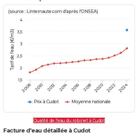
(source : Linternaute.com d'après l'ONSEA)
4
Tarif de l'eau (€/m3)
3,5
3
2,5
2
1,5
2016
2014
2024
2012
2022
2010
2020
2008
2018
Prix à Cudot
Moyenne nationale
Qualité de l'eau du robinet à Cudot
Facture d'eau détaillée à Cudot