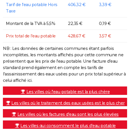
Tarif de l'eau potable Hors
406,32 €
3,39 €
Taxe
Montant de la TVA à 5,5%
22,35 €
0,19 €
Prix total de l'eau potable
428,67 €
3,57 €
NB : Les données de certaines communes étant parfois
incomplètes, les montants affichés pour cette commune ne
présentent que les prix de l'eau potable. Une facture d'eau
standard prend également en compte les tarifs de
l'assainissement des eaux usées pour un prix total supérieur à
celui affiché ici.
Les villes où l'eau potable est la plus chère
Les villes où le traitement des eaux usées est le plus cher
Les villes où les factures d'eau sont les plus élevées
Les villes qui consomment le plus d'eau potable