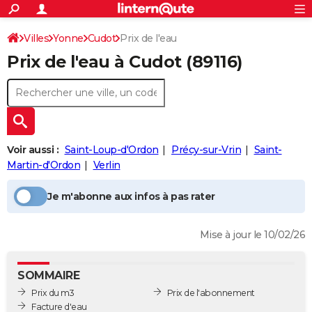
ACTUALITÉS
Connexion
S'inscrire
Villes
Yonne
Cudot
Prix de l'eau
Rechercher
Société
Education
Villes
Politique
Faits Divers
Monde
+
SPORT
Prix de l'eau à
Cudot
(89116)
Football
Cyclisme
Forum
Coupe du monde 2026
Tennis
Rugby
CULTURE
TNT
Cinéma
Musique
Programme TV
Streaming
Sorties cinéma
+
FINANCE
Impôts
Immobilier
Banque
Crédit
Retraite
Epargne
Risques naturels par ville
Assurance
AUTO
Voir aussi :
Saint-Loup-d'Ordon
Précy-sur-Vrin
Saint-
Réserver un essai
Berlines
Forum auto
Essais
Citadines
SUV
+
HIGH-TECH
Martin-d'Ordon
Verlin
Meilleur smartphone
Ordinateurs
Guide high-tech
Mobiles
Internet
Jeux vidéo
+
BRICOLAGE
Je m'abonne aux infos à pas rater
Aménagement intérieur
Cuisine
Jardinage
+
Forum
Extérieur
Salle de bains
Rangement
WEEK-END
Mise à jour le 10/02/26
Escapades
Expositions
Week-end nature
Guides de France
Patrimoine
Musées
+
LIFESTYLE
Bien-être
Mode
+
Art de vivre
Loisirs
Modes de vie
SANTE
SOMMAIRE
Prix du m3
Prix de l'abonnement
Guide de la santé
Médicaments
+
Alimentation
Maladies
Sommeil
VOYAGE
Facture d'eau