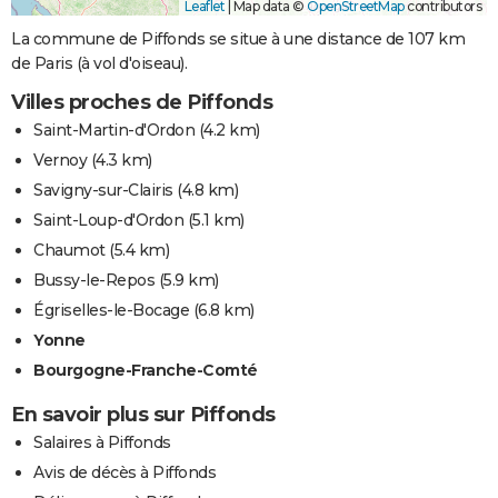
Leaflet
|
Map data ©
OpenStreetMap
contributors
La commune de Piffonds se situe à une distance de 107 km
de Paris (à vol d'oiseau).
Villes proches de Piffonds
Saint-Martin-d'Ordon
(4.2 km)
Vernoy
(4.3 km)
Savigny-sur-Clairis
(4.8 km)
Saint-Loup-d'Ordon
(5.1 km)
Chaumot
(5.4 km)
Bussy-le-Repos
(5.9 km)
Égriselles-le-Bocage
(6.8 km)
Yonne
Bourgogne-Franche-Comté
En savoir plus sur Piffonds
Salaires à Piffonds
Avis de décès à Piffonds