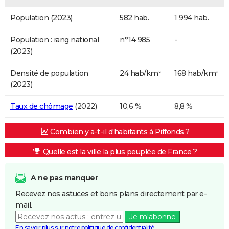
Population (2023)
582 hab.
1 994 hab.
Population : rang national
n°14 985
-
(2023)
Densité de population
24 hab/km²
168 hab/km²
(2023)
Taux de chômage
(2022)
10,6 %
8,8 %
Combien y a-t-il d'habitants à Piffonds ?
Quelle est la ville la plus peuplée de France ?
A ne pas manquer
Recevez nos astuces et bons plans directement par e-
mail.
Je m'abonne
En savoir plus sur notre politique de confidentialité