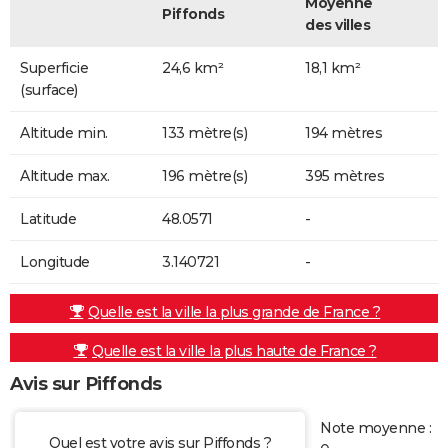
Moyenne
Piffonds
des villes
Superficie
24,6 km²
18,1 km²
(surface)
Altitude min.
133 mètre(s)
194 mètres
Altitude max.
196 mètre(s)
395 mètres
Latitude
48.0571
-
Longitude
3.140721
-
Quelle est la ville la plus grande de France ?
Quelle est la ville la plus haute de France ?
Avis sur Piffonds
Note moyenne :
Quel est votre avis sur Piffonds ?