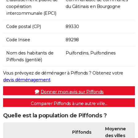
coopération
du Gâtinais en Bourgogne
intercommunale (EPCI)
Code postal (CP)
89330
Code Insee
89298
Nom des habitants de
Puifondins, Puifondines
Piffonds (gentilé)
Vous prévoyez de déménager à Piffonds ? Obtenez votre
devis déménagement
.
Donner mon avis sur Piffonds
Comparer Piffonds à une autre ville...
Quelle est la population de Piffonds ?
Moyenne
Piffonds
des villes