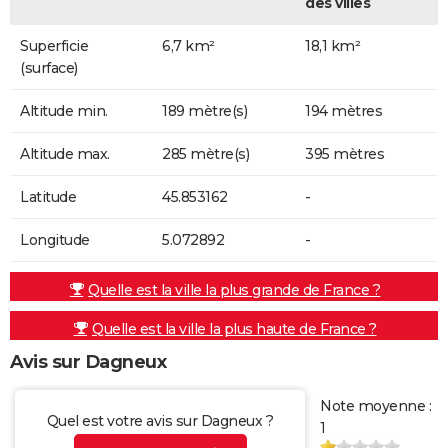
des villes
Superficie
6,7 km²
18,1 km²
(surface)
Altitude min.
189 mètre(s)
194 mètres
Altitude max.
285 mètre(s)
395 mètres
Latitude
45.853162
-
Longitude
5.072892
-
Quelle est la ville la plus grande de France ?
Quelle est la ville la plus haute de France ?
Avis sur Dagneux
Note moyenne :
Quel est votre avis sur Dagneux ?
1