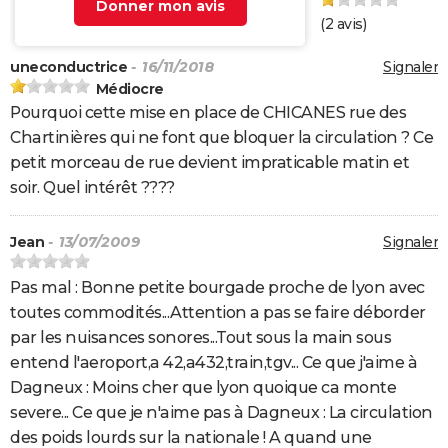
Donner mon avis
(
2
avis)
uneconductrice
- 16/11/2018
Signaler
Médiocre
Pourquoi cette mise en place de CHICANES rue des
Chartinières qui ne font que bloquer la circulation ? Ce
petit morceau de rue devient impraticable matin et
soir. Quel intérêt ????
Jean
- 13/07/2009
Signaler
Pas mal : Bonne petite bourgade proche de lyon avec
toutes commodités...Attention a pas se faire déborder
par les nuisances sonores...Tout sous la main sous
entend l'aeroport,a 42,a432,train,tgv... Ce que j'aime à
Dagneux : Moins cher que lyon quoique ca monte
severe... Ce que je n'aime pas à Dagneux : La circulation
des poids lourds sur la nationale ! A quand une