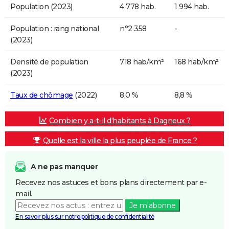
Population (2023)
4 778 hab.
1 994 hab.
Population : rang national
n°2 358
-
(2023)
Densité de population
718 hab/km²
168 hab/km²
(2023)
Taux de chômage
(2022)
8,0 %
8,8 %
Combien y a-t-il d'habitants à Dagneux ?
Quelle est la ville la plus peuplée de France ?
A ne pas manquer
Recevez nos astuces et bons plans directement par e-
mail.
Je m'abonne
En savoir plus sur notre politique de confidentialité