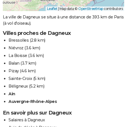
Leaflet
|
Map data ©
OpenStreetMap
contributors
La ville de Dagneux se situe à une distance de 393 km de Paris
(à vol d'oiseau).
Villes proches de Dagneux
Bressolles
(2.8 km)
Niévroz
(3.6 km)
La Boisse
(3.6 km)
Balan
(3.7 km)
Pizay
(4.6 km)
Sainte-Croix
(5 km)
Béligneux
(5.2 km)
Ain
Auvergne-Rhône-Alpes
En savoir plus sur Dagneux
Salaires à Dagneux