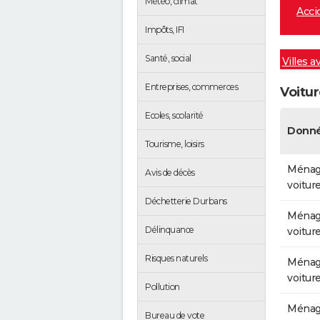
Météo, climat
Acci
Impôts, IFI
Santé, social
Villes a
Entreprises, commerces
Voitu
Ecoles, scolarité
Donné
Tourisme, loisirs
Ménag
Avis de décès
voitur
Déchetterie Durbans
Ménag
Délinquance
voitur
Risques naturels
Ménag
voitur
Pollution
Ménag
Bureau de vote