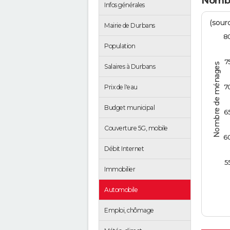
Nombr
Infos générales
(sourc
Mairie de Durbans
8
Population
7
Nombre de ménages
Salaires à Durbans
7
Prix de l'eau
Budget municipal
6
Couverture 5G, mobile
6
Débit Internet
5
Immobilier
Automobile
Emploi, chômage