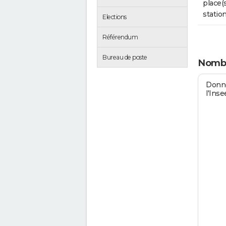
place(
stati
Elections
Référendum
Bureau de poste
Nombr
Donné
l'Inse