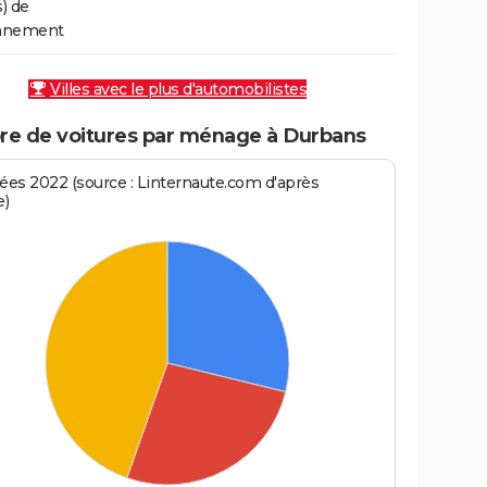
s) de
onnement
Villes avec le plus d'automobilistes
e de voitures par ménage à Durbans
es 2022 (source : Linternaute.com d'après
e)