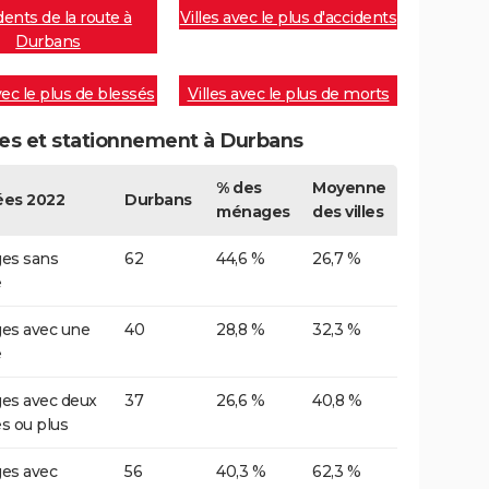
dents de la route à
Villes avec le plus d'accidents
Durbans
vec le plus de blessés
Villes avec le plus de morts
res et stationnement à Durbans
% des
Moyenne
es 2022
Durbans
ménages
des villes
es sans
62
44,6 %
26,7 %
e
es avec une
40
28,8 %
32,3 %
e
es avec deux
37
26,6 %
40,8 %
es ou plus
es avec
56
40,3 %
62,3 %