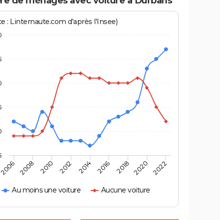
e de ménages avec voiture à Durbans
e : Linternaute.com d'après l'Insee)
0
5
0
5
0
5
2014
2016
2006
2018
2008
2020
2010
2022
2012
Au moins une voiture
Aucune voiture