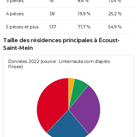
3 pièces
16
8,4 %
13,4 %
4 pièces
38
19,9 %
25,2 %
5 pièces et plus
137
71,7 %
54,9 %
Taille des résidences principales à Écoust-
Saint-Mein
Données 2022 (source : Linternaute.com d'après
l'Insee)