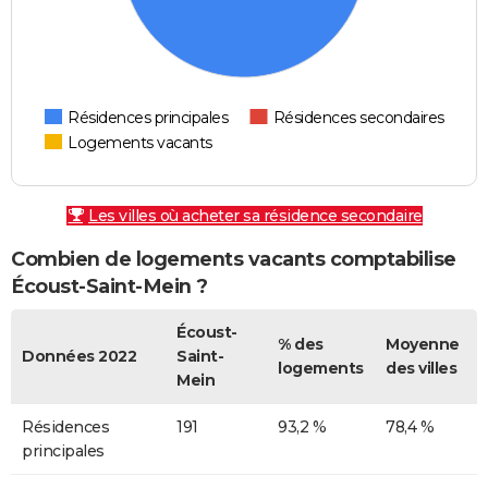
Résidences principales
Résidences secondaires
Logements vacants
Les villes où acheter sa résidence secondaire
Combien de logements vacants comptabilise
Écoust-Saint-Mein ?
Écoust-
% des
Moyenne
Données 2022
Saint-
logements
des villes
Mein
Résidences
191
93,2 %
78,4 %
principales