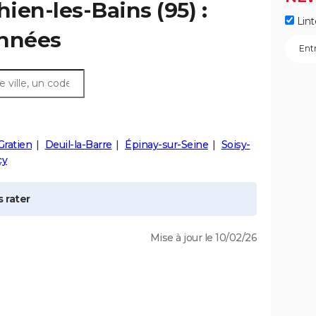
ien-les-Bains (95) :
Lint
onnées
Gratien
Deuil-la-Barre
Épinay-sur-Seine
Soisy-
cy
 rater
Mise à jour le 10/02/26