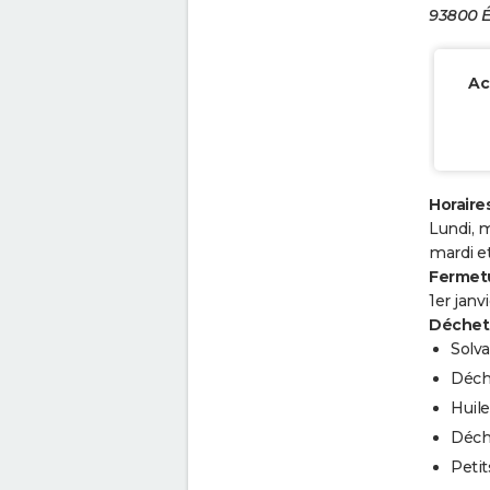
93800 É
Ac
Horaires
Lundi, m
mardi et
Fermetu
1er janv
Déchets
Solva
Déch
Huil
Déche
Peti