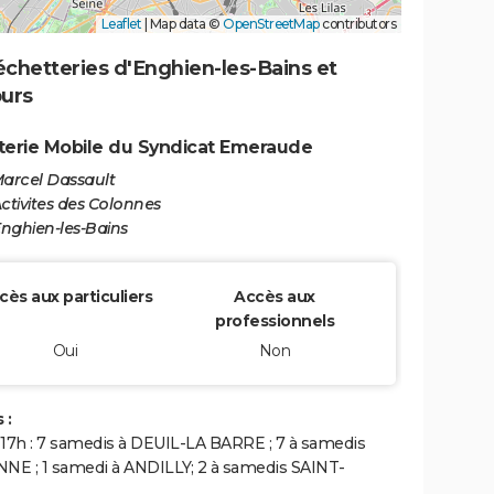
Leaflet
|
Map data ©
OpenStreetMap
contributors
chetteries d'Enghien-les-Bains et
ours
erie Mobile du Syndicat Emeraude
Marcel Dassault
ctivites des Colonnes
nghien-les-Bains
cès aux particuliers
Accès aux
professionnels
Oui
Non
 :
 17h : 7 samedis à DEUIL-LA BARRE ; 7 à samedis
E ; 1 samedi à ANDILLY; 2 à samedis SAINT-