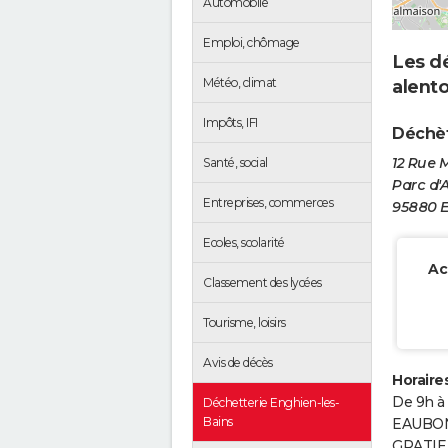
Automobile
Emploi, chômage
Les dé
Météo, climat
alent
Impôts, IFI
Déchèt
12 Rue 
Santé, social
Parc d'A
Entreprises, commerces
95880 E
Ecoles, scolarité
Ac
Classement des lycées
Tourisme, loisirs
Avis de décès
Horaires
De 9h à
Déchetterie Enghien-les-
Bains
EAUBONN
GRATIE