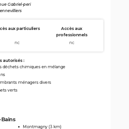
nue Gabriel-peri
nnevilliers
cès aux particuliers
Accès aux
professionnels
nc
nc
 autorisés :
ts déchets chimiques en mélange
ons
mbrants ménagers divers
ets verts
-Bains
Montmagny
(3 km)