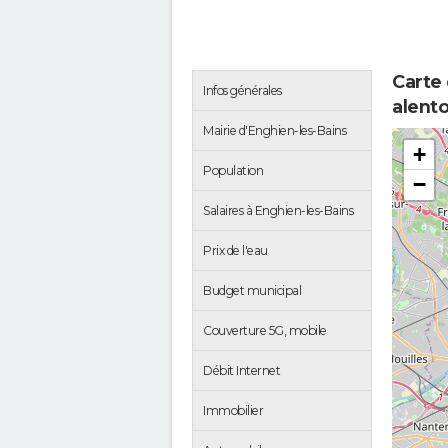
Carte 
Infos générales
alent
Mairie d'Enghien-les-Bains
+
Population
−
Salaires à Enghien-les-Bains
Prix de l'eau
Budget municipal
Couverture 5G, mobile
Débit Internet
Immobilier