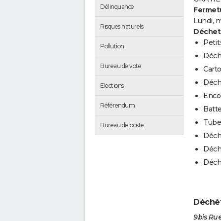
Délinquance
Fermetu
Lundi, m
Risques naturels
Déchets
Peti
Pollution
Déch
Bureau de vote
Cart
Déch
Elections
Enco
Référendum
Batt
Tube
Bureau de poste
Déch
Déch
Déche
Déchèt
9bis Rue