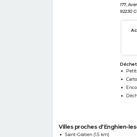
177, Ave
92230 Ge
Ac
Déchets
Peti
Cart
Enco
Déch
Villes proches d'Enghien-les
Saint-Gratien
(1.5 km)