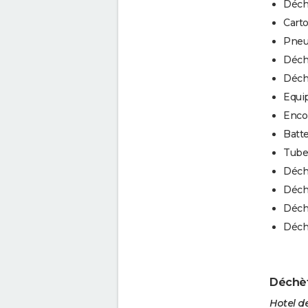
Déch
Cart
Pneu
Déch
Déche
Equip
Enco
Batt
Tube
Déch
Déch
Déche
Déch
Déchèt
Hotel de