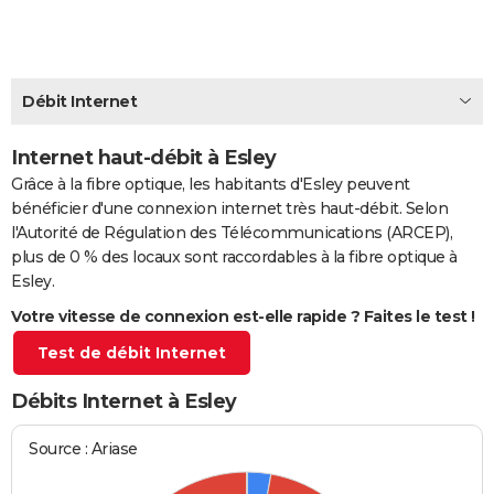
City break
Voyage de noces
Climat
Destinations
Voyage nature
Forum
+
PHOTO
GUIDES D'ACHAT
Débit Internet
BONS PLANS
Internet haut-débit à Esley
CARTE DE VOEUX
Grâce à la fibre optique, les habitants d'Esley peuvent
Carte Bonne année
Carte Pâques
Carte de Noël
Carte Saint-Valentin
Carte d'anniversaire
DICTIONNAIRE
bénéficier d'une connexion internet très haut-débit. Selon
l'Autorité de Régulation des Télécommunications (ARCEP),
Biographies
Expressions
Dictionnaire
Citations
Proverbes
PROGRAMME TV
plus de 0 % des locaux sont raccordables à la fibre optique à
Esley.
COPAINS D'AVANT
Votre vitesse de connexion est-elle rapide ? Faites le test !
Se connecter
Collèges
Universités
Service militaire
S'inscrire
Lycées
Primaires
Entreprises
Avis de recherche
AVIS DE DÉCÈS
Test de débit Internet
FORUM
Débits Internet à Esley
Lifestyle
Sport
Television
Cinema
Bricolage
Culture
Auto
Voyage
Source : Ariase