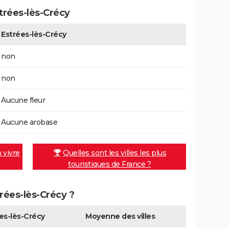
trées-lès-Crécy
Estrées-lès-Crécy
non
non
Aucune fleur
Aucune arobase
n vivre
Quelles sont les villes les plus
touristiques de France ?
trées-lès-Crécy ?
es-lès-Crécy
Moyenne des villes