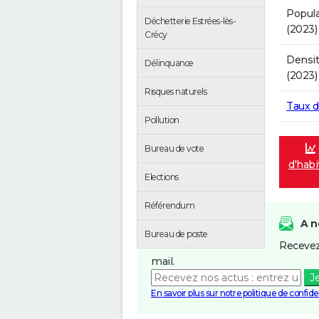
Popula
Déchetterie Estrées-lès-
(2023)
Crécy
Densit
Délinquance
(2023)
Risques naturels
Taux 
Pollution
Bureau de vote
d'habi
Elections
Référendum
A n
Bureau de poste
Recevez
mail.
J
En savoir plus sur notre politique de confiden