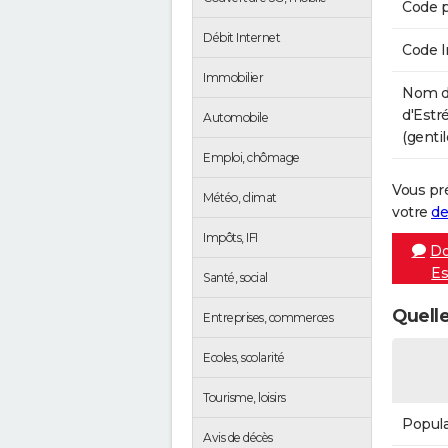
Code p
Débit Internet
Code 
Immobilier
Nom d
d'Estr
Automobile
(gentil
Emploi, chômage
Vous pr
Météo, climat
votre
de
Impôts, IFI
Do
Es
Santé, social
Quelle
Entreprises, commerces
Ecoles, scolarité
Tourisme, loisirs
Popula
Avis de décès