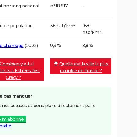
tion : rang national
n°18 817
-
é de population
36 hab/km²
168
hab/km²
de chômage
(2022)
9,3 %
8,8 %
Combien y a-t-il
Quelle est la ville la plus
tants à Estrées-lès-
peuplée de France ?
Crécy ?
e pas manquer
 nos astuces et bons plans directement par e-
e m'abonne
tialité