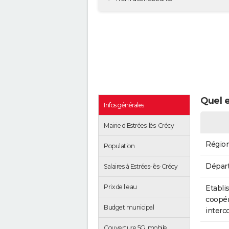
Quel e
Infos générales
Mairie d'Estrées-lès-Crécy
Régio
Population
Dépar
Salaires à Estrées-lès-Crécy
Prix de l'eau
Etabli
coopér
Budget municipal
inter
Couverture 5G, mobile