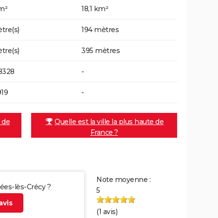
km²
18,1 km²
tre(s)
194 mètres
tre(s)
395 mètres
8328
-
919
-
e de
Quelle est la ville la plus haute de
France ?
Note moyenne :
rées-lès-Crécy ?
5
vis
(
1
avis)