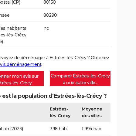
ostal (CP)
80150
Insee
80290
es habitants
nc
ées-lès-Crécy
é)
évoyez de déménager à Estrées-lès-Crécy ? Obtenez
vis déménagement
.
Comparer Estrées-lès-Crécy
nner mon avis sur
à une autre ville...
trées-lès-Crécy
 est la population d'Estrées-lès-Crécy ?
Estrées-
Moyenne
lès-Crécy
des villes
tion (2023)
398 hab.
1 994 hab.