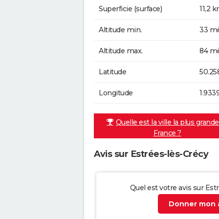
Superficie (surface)
11,2 
Altitude min.
33 mè
Altitude max.
84 mè
Latitude
50.25
Longitude
1.933
Quelle est la ville la plus grand
France ?
Avis sur Estrées-lès-Crécy
Quel est votre avis sur Est
Donner mon a