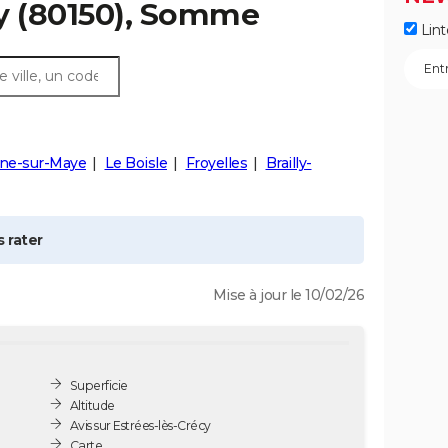
y
(80150), Somme
Lint
ine-sur-Maye
Le Boisle
Froyelles
Brailly-
 rater
Mise à jour le 10/02/26
Superficie
Altitude
Avis sur Estrées-lès-Crécy
Carte