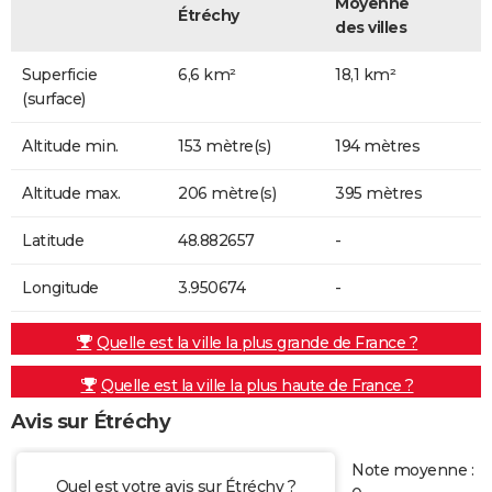
Moyenne
Étréchy
des villes
Superficie
6,6 km²
18,1 km²
(surface)
Altitude min.
153 mètre(s)
194 mètres
Altitude max.
206 mètre(s)
395 mètres
Latitude
48.882657
-
Longitude
3.950674
-
Quelle est la ville la plus grande de France ?
Quelle est la ville la plus haute de France ?
Avis sur Étréchy
Note moyenne :
Quel est votre avis sur Étréchy ?