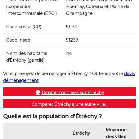
coopération
Épernay, Coteaux et Plaine de
intercommunale (EPCI)
Champagne
Code postal (CP)
51130
Code Insee
51239
Nom des habitants
nc
d'Étréchy (gentilé)
Vous prévoyez de déménager à Étréchy ? Obtenez votre
devis
déménagement
.
Donner mon avis sur Étréchy
Comparer Étréchy à une autre ville...
Quelle est la population d'Étréchy ?
Moyenne
Étréchy
des villes