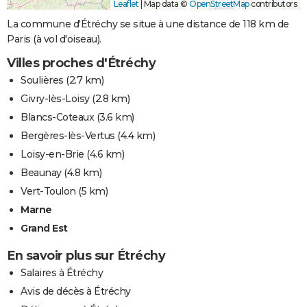
Leaflet
|
Map data ©
OpenStreetMap
contributors
La commune d'Étréchy se situe à une distance de 118 km de
Paris (à vol d'oiseau).
Villes proches d'Étréchy
Soulières
(2.7 km)
Givry-lès-Loisy
(2.8 km)
Blancs-Coteaux
(3.6 km)
Bergères-lès-Vertus
(4.4 km)
Loisy-en-Brie
(4.6 km)
Beaunay
(4.8 km)
Vert-Toulon
(5 km)
Marne
Grand Est
En savoir plus sur Étréchy
Salaires à Étréchy
Avis de décès à Étréchy