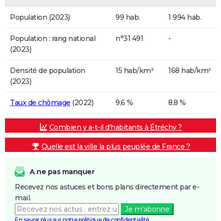
Population (2023)
99 hab.
1 994 hab.
Population : rang national
n°31 491
-
(2023)
Densité de population
15 hab/km²
168 hab/km²
(2023)
Taux de chômage
(2022)
9,6 %
8,8 %
Combien y a-t-il d'habitants à Étréchy ?
Quelle est la ville la plus peuplée de France ?
A ne pas manquer
Recevez nos astuces et bons plans directement par e-
mail.
Je m'abonne
En savoir plus sur notre politique de confidentialité