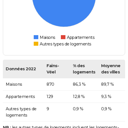
Maisons
Appartements
Autres types de logements
Fains-
% des
Moyenne
Données 2022
Véel
logements
des villes
Maisons
870
86,3 %
89,7 %
Appartements
129
12,8 %
9,3 %
Autres types de
9
0,9 %
0,9 %
logements
NB :
les autres types de logements incluent les logements-