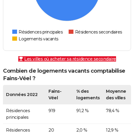
Résidences principales
Résidences secondaires
Logements vacants
Les villes où acheter sa résidence secondaire
Combien de logements vacants comptabilise
Fains-Véel ?
Fains-
% des
Moyenne
Données 2022
Véel
logements
des villes
Résidences
919
91,2 %
78,4 %
principales
Résidences
20
2,0 %
12,9 %