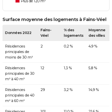
Plus de 120 m²
Surface moyenne des logements à Fains-Véel
Fains-
% des
Moyenne
Données 2022
Véel
logements
des villes
Résidences
2
0,2 %
4,9 %
principales de
moins de 30 m²
Résidences
12
1,3 %
5,8 %
principales de 30
m² à 40 m²
Résidences
29
3,2 %
14,9 %
principales de 40
m² à 60 m²
Résidences
101
11,0 %
21,6 %