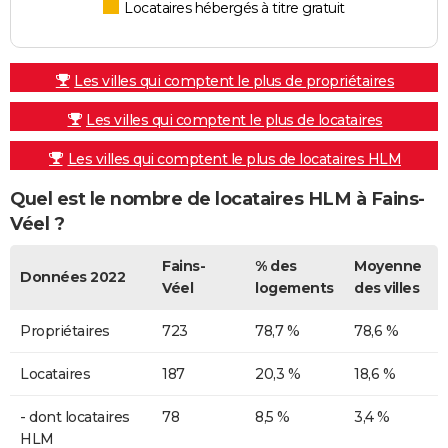
Locataires hébergés à titre gratuit
Les villes qui comptent le plus de propriétaires
Les villes qui comptent le plus de locataires
Les villes qui comptent le plus de locataires HLM
Quel est le nombre de locataires HLM à Fains-
Véel ?
Fains-
% des
Moyenne
Données 2022
Véel
logements
des villes
Propriétaires
723
78,7 %
78,6 %
Locataires
187
20,3 %
18,6 %
- dont locataires
78
8,5 %
3,4 %
HLM