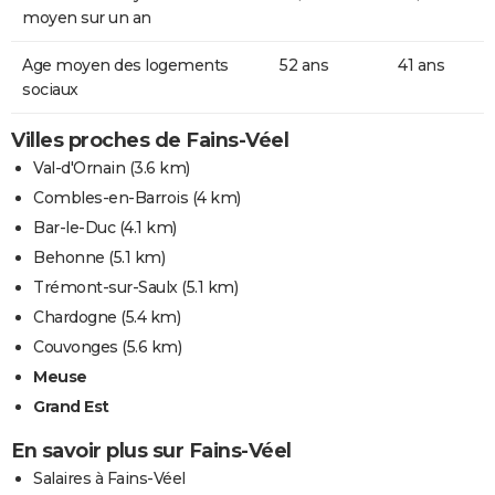
moyen sur un an
Age moyen des logements
52 ans
41 ans
sociaux
Villes proches de Fains-Véel
Val-d'Ornain
(3.6 km)
Combles-en-Barrois
(4 km)
Bar-le-Duc
(4.1 km)
Behonne
(5.1 km)
Trémont-sur-Saulx
(5.1 km)
Chardogne
(5.4 km)
Couvonges
(5.6 km)
Meuse
Grand Est
En savoir plus sur Fains-Véel
Salaires à Fains-Véel