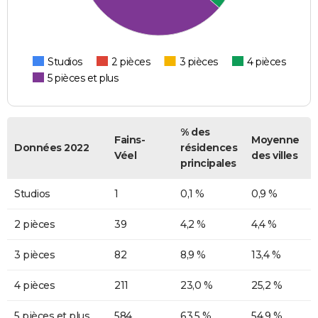
Studios
2 pièces
3 pièces
4 pièces
5 pièces et plus
% des
Fains-
Moyenne
Données 2022
résidences
Véel
des villes
principales
Studios
1
0,1 %
0,9 %
2 pièces
39
4,2 %
4,4 %
3 pièces
82
8,9 %
13,4 %
4 pièces
211
23,0 %
25,2 %
5 pièces et plus
584
63,5 %
54,9 %