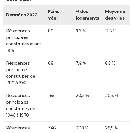
Fains-
% des
Moyenne
Données 2022
Véel
logements
des villes
Résidences
89
9,7 %
11,6 %
principales
construites avant
1919
Résidences
68
7,4 %
8,5 %
principales
construites de
1919 à 1945
Résidences
185
20,2 %
20,6 %
principales
construites de
1946 à 1970
Résidences
346
37,8 %
28,5 %