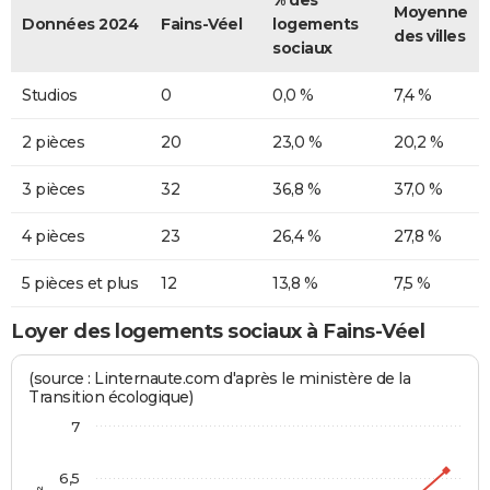
Moyenne
Données 2024
Fains-Véel
logements
des villes
sociaux
Studios
0
0,0 %
7,4 %
2 pièces
20
23,0 %
20,2 %
3 pièces
32
36,8 %
37,0 %
4 pièces
23
26,4 %
27,8 %
5 pièces et plus
12
13,8 %
7,5 %
Loyer des logements sociaux à Fains-Véel
(source : Linternaute.com d'après le ministère de la
Transition écologique)
7
6,5