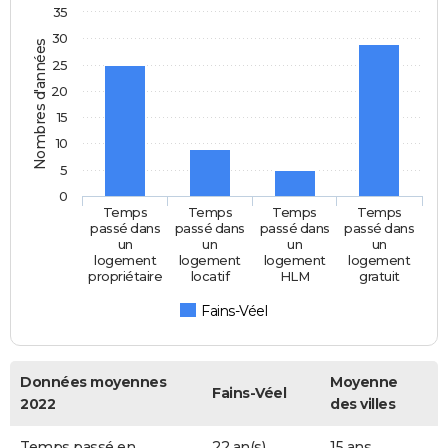
35
30
Nombres d'années
25
20
15
10
5
0
Temps
Temps
Temps
Temps
passé dans
passé dans
passé dans
passé dans
un
un
un
un
logement
logement
logement
logement
propriétaire
locatif
HLM
gratuit
Fains-Véel
Données moyennes
Moyenne
Fains-Véel
2022
des villes
Temps passé en
22 an(s)
15 ans