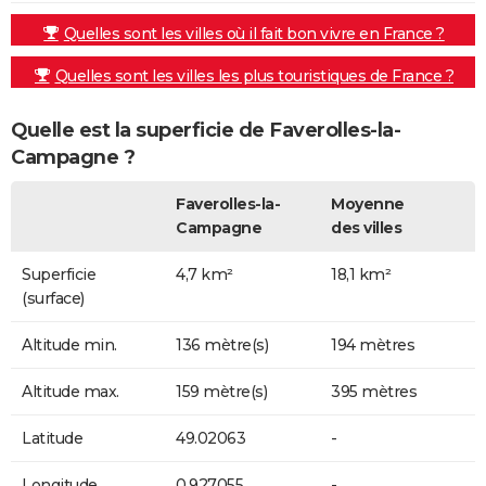
Quelles sont les villes où il fait bon vivre en France ?
Quelles sont les villes les plus touristiques de France ?
Quelle est la superficie de Faverolles-la-
Campagne ?
Faverolles-la-
Moyenne
Campagne
des villes
Superficie
4,7 km²
18,1 km²
(surface)
Altitude min.
136 mètre(s)
194 mètres
Altitude max.
159 mètre(s)
395 mètres
Latitude
49.02063
-
Longitude
0.927055
-