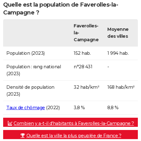
Quelle est la population de Faverolles-la-
Campagne ?
Faverolles-
Moyenne
la-
des villes
Campagne
Population (2023)
152 hab.
1 994 hab.
Population : rang national
n°28 431
-
(2023)
Densité de population
32 hab/km²
168 hab/km²
(2023)
Taux de chômage
(2022)
3,8 %
8,8 %
Combien y a-t-il d'habitants à Faverolles-la-Campagne ?
Quelle est la ville la plus peuplée de France ?