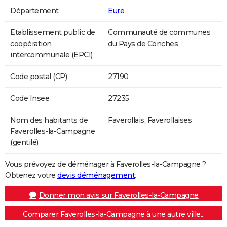
Département
Eure
Etablissement public de
Communauté de communes
coopération
du Pays de Conches
intercommunale (EPCI)
Code postal (CP)
27190
Code Insee
27235
Nom des habitants de
Faverollais, Faverollaises
Faverolles-la-Campagne
(gentilé)
Vous prévoyez de déménager à Faverolles-la-Campagne ?
Obtenez votre
devis déménagement
.
Donner mon avis sur Faverolles-la-Campagne
Comparer Faverolles-la-Campagne à une autre ville...