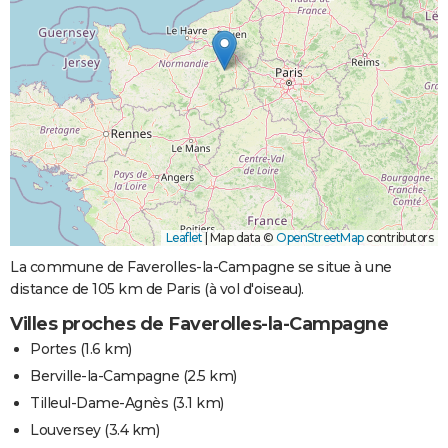
Leaflet
|
Map data ©
OpenStreetMap
contributors
La commune de Faverolles-la-Campagne se situe à une
distance de 105 km de Paris (à vol d'oiseau).
Villes proches de Faverolles-la-Campagne
Portes
(1.6 km)
Berville-la-Campagne
(2.5 km)
Tilleul-Dame-Agnès
(3.1 km)
Louversey
(3.4 km)