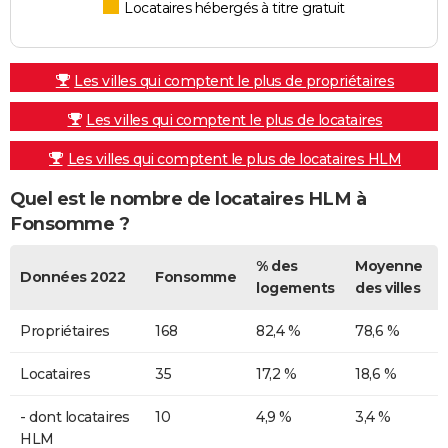
Locataires hébergés à titre gratuit
Les villes qui comptent le plus de propriétaires
Les villes qui comptent le plus de locataires
Les villes qui comptent le plus de locataires HLM
Quel est le nombre de locataires HLM à
Fonsomme ?
% des
Moyenne
Données 2022
Fonsomme
logements
des villes
Propriétaires
168
82,4 %
78,6 %
Locataires
35
17,2 %
18,6 %
- dont locataires
10
4,9 %
3,4 %
HLM