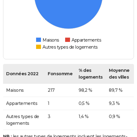
Maisons
Appartements
Autres types de logements
% des
Moyenne
Données 2022
Fonsomme
logements
des villes
Maisons
217
98,2 %
89,7 %
Appartements
1
0,5 %
9,3 %
Autres types de
3
1,4 %
0,9 %
logements
NB :
les autres types de logements incluent les logements-