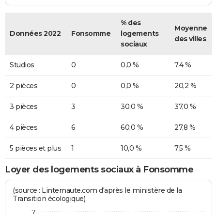
% des
Moyenne
Données 2022
Fonsomme
logements
des villes
sociaux
Studios
0
0,0 %
7,4 %
2 pièces
0
0,0 %
20,2 %
3 pièces
3
30,0 %
37,0 %
4 pièces
6
60,0 %
27,8 %
5 pièces et plus
1
10,0 %
7,5 %
Loyer des logements sociaux à Fonsomme
(source : Linternaute.com d'après le ministère de la
Transition écologique)
7