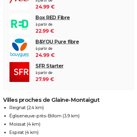
à partir de
24.99 €
Box RED Fibre
à partir de
22.99 €
B&YOU Pure fibre
à partir de
24.99 €
SFR Starter
à partir de
27.99 €
Villes proches de Glaine-Montaigut
Reignat
(2.4 km)
Égliseneuve-près-Billom
(3.9 km)
Moissat
(4 km)
Espirat
(4 km)