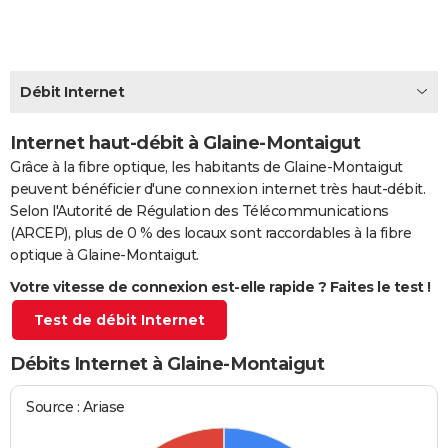
City break
Voyage de noces
Climat
Destinations
Voyage nature
Forum
+
PHOTO
GUIDES D'ACHAT
Débit Internet
BONS PLANS
Internet haut-débit à Glaine-Montaigut
CARTE DE VOEUX
Grâce à la fibre optique, les habitants de Glaine-Montaigut
Carte Bonne année
Carte Pâques
Carte de Noël
Carte Saint-Valentin
Carte d'anniversaire
DICTIONNAIRE
peuvent bénéficier d'une connexion internet très haut-débit.
Selon l'Autorité de Régulation des Télécommunications
Biographies
Expressions
Dictionnaire
Citations
Proverbes
PROGRAMME TV
(ARCEP), plus de 0 % des locaux sont raccordables à la fibre
optique à Glaine-Montaigut.
COPAINS D'AVANT
Votre vitesse de connexion est-elle rapide ? Faites le test !
Se connecter
Collèges
Universités
Service militaire
S'inscrire
Lycées
Primaires
Entreprises
Avis de recherche
AVIS DE DÉCÈS
Test de débit Internet
FORUM
Débits Internet à Glaine-Montaigut
Lifestyle
Sport
Television
Cinema
Bricolage
Culture
Auto
Voyage
Source : Ariase