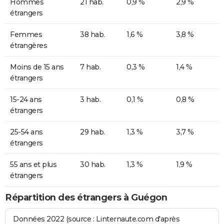
Hommes
21 hab.
0,9 %
2,9 %
étrangers
Femmes
38 hab.
1,6 %
3,8 %
étrangères
Moins de 15 ans
7 hab.
0,3 %
1,4 %
étrangers
15-24 ans
3 hab.
0,1 %
0,8 %
étrangers
25-54 ans
29 hab.
1,3 %
3,7 %
étrangers
55 ans et plus
30 hab.
1,3 %
1,9 %
étrangers
Répartition des étrangers à Guégon
Données 2022 (source : Linternaute.com d'après