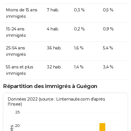
Moins de 15 ans
7 hab.
0,3 %
0,5 %
immigrés
15-24 ans
4 hab.
0,2 %
0,9 %
immigrés
25-54 ans
36 hab.
1,6 %
5,4 %
immigrés
55 ans et plus
32 hab.
1,4 %
3,4 %
immigrés
Répartition des immigrés à Guégon
Données 2022 (source : Linternaute.com d'après
l'Insee)
25
20