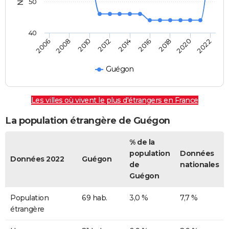
50
40
2008
2014
2020
2010
2016
2022
2006
2012
2018
Guégon
Les villes où vivent le plus d'étrangers en France
La population étrangère de Guégon
% de la
population
Données
Données 2022
Guégon
de
nationales
Guégon
Population
69 hab.
3,0 %
7,7 %
étrangère