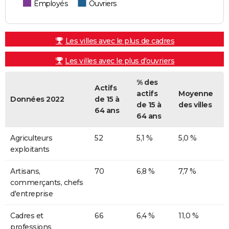
Employés
Ouvriers
Les villes avec le plus de cadres
Les villes avec le plus d'ouvriers
% des
Actifs
actifs
Moyenne
Données 2022
de 15 à
de 15 à
des villes
64 ans
64 ans
Agriculteurs
52
5,1 %
5,0 %
exploitants
Artisans,
70
6,8 %
7,7 %
commerçants, chefs
d'entreprise
Cadres et
66
6,4 %
11,0 %
professions