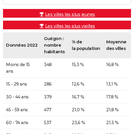
Les villes les plus jeunes
Les villes les plus vieilles
Guégon :
% de
Moyenne
Données 2022
nombre
la population
des villes
habitants
Moins de 15
348
15,3 %
16,8 %
ans
15 - 29 ans
286
12,6 %
13,1 %
30 - 44 ans
379
16,7 %
17,8 %
45 - 59 ans
477
21,0 %
21,8 %
60 - 74 ans
537
23,6 %
21,3 %