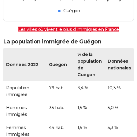
Guégon
Les villes où vivent le plus d'immigrés en France
La population immigrée de Guégon
% de la
population
Données
Données 2022
Guégon
de
nationales
Guégon
Population
79 hab.
3,4 %
10,3 %
immigrée
Hommes
35 hab.
1,5 %
5,0 %
immigrés
Femmes
44 hab.
1,9 %
5,3 %
immigrées