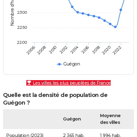
Nombre d'habitants
2300
2250
2200
2010
2016
2022
2006
2012
2018
2008
2014
2020
Guégon
Les villes les plus peuplées de France
Quelle est la densité de population de
Guégon ?
Moyenne
Guégon
des villes
Population (2023)
2 365 hab.
1 994 hab.