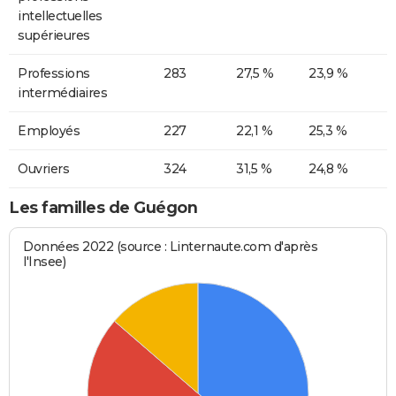
intellectuelles
supérieures
Professions
283
27,5 %
23,9 %
intermédiaires
Employés
227
22,1 %
25,3 %
Ouvriers
324
31,5 %
24,8 %
Les familles de Guégon
Données 2022 (source : Linternaute.com d'après
l'Insee)