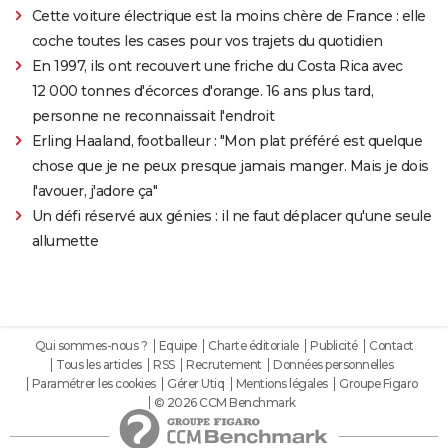
Cette voiture électrique est la moins chère de France : elle
coche toutes les cases pour vos trajets du quotidien
En 1997, ils ont recouvert une friche du Costa Rica avec
12 000 tonnes d'écorces d'orange. 16 ans plus tard,
personne ne reconnaissait l'endroit
Erling Haaland, footballeur : "Mon plat préféré est quelque
chose que je ne peux presque jamais manger. Mais je dois
l'avouer, j'adore ça"
Un défi réservé aux génies : il ne faut déplacer qu'une seule
allumette
Qui sommes-nous ?
Equipe
Charte éditoriale
Publicité
Contact
Tous les articles
RSS
Recrutement
Données personnelles
Paramétrer les cookies
Gérer Utiq
Mentions légales
Groupe Figaro
© 2026 CCM Benchmark