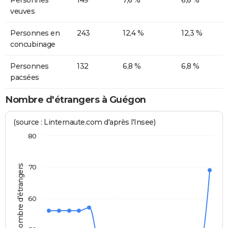
Personnes
149
7,6 %
6,8 %
veuves
Personnes en
243
12,4 %
12,3 %
concubinage
Personnes
132
6,8 %
6,8 %
pacsées
Nombre d'étrangers à Guégon
(source : Linternaute.com d'après l'Insee)
80
Nombre d'étrangers
70
60