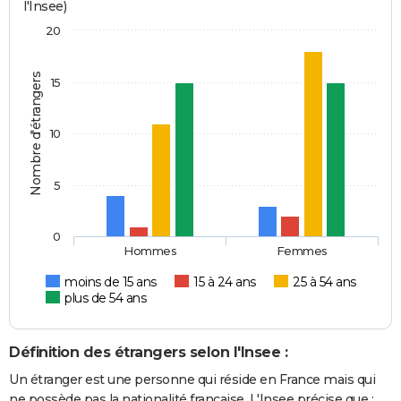
l'Insee)
20
Nombre d'étrangers
15
10
5
0
Hommes
Femmes
moins de 15 ans
15 à 24 ans
25 à 54 ans
plus de 54 ans
Définition des étrangers selon l'Insee :
Un étranger est une personne qui réside en France mais qui
ne possède pas la nationalité française. L'Insee précise que :