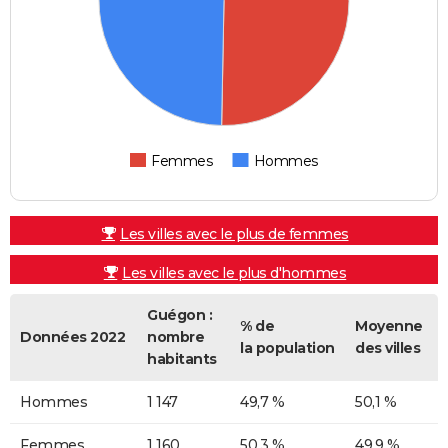
Femmes
Hommes
Les villes avec le plus de femmes
Les villes avec le plus d'hommes
Guégon :
% de
Moyenne
Données 2022
nombre
la population
des villes
habitants
Hommes
1 147
49,7 %
50,1 %
Femmes
1 160
50,3 %
49,9 %