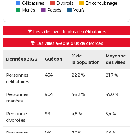
Célibataires
Divorcés
En concubinage
Mariés
Pacsés
Veufs
Les villes avec le plus de célibataires
Les villes avec le plus de divorcés
% de
Moyenne
Données 2022
Guégon
la population
des villes
Personnes
434
22,2 %
21,7 %
célibataires
Personnes
904
46,2 %
47,0 %
mariées
Personnes
93
4,8 %
5,4 %
divorcées