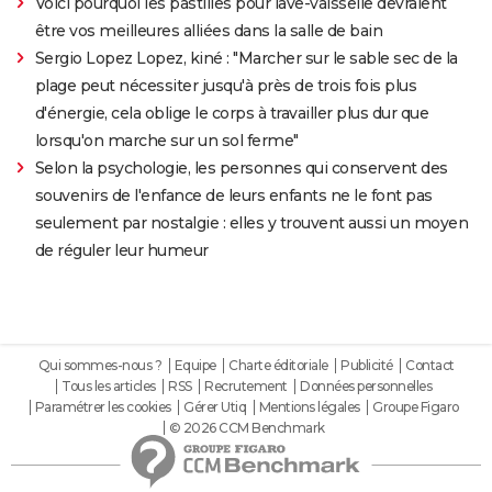
Voici pourquoi les pastilles pour lave-vaisselle devraient
être vos meilleures alliées dans la salle de bain
Sergio Lopez Lopez, kiné : "Marcher sur le sable sec de la
plage peut nécessiter jusqu'à près de trois fois plus
d'énergie, cela oblige le corps à travailler plus dur que
lorsqu'on marche sur un sol ferme"
Selon la psychologie, les personnes qui conservent des
souvenirs de l'enfance de leurs enfants ne le font pas
seulement par nostalgie : elles y trouvent aussi un moyen
de réguler leur humeur
Qui sommes-nous ?
Equipe
Charte éditoriale
Publicité
Contact
Tous les articles
RSS
Recrutement
Données personnelles
Paramétrer les cookies
Gérer Utiq
Mentions légales
Groupe Figaro
© 2026 CCM Benchmark