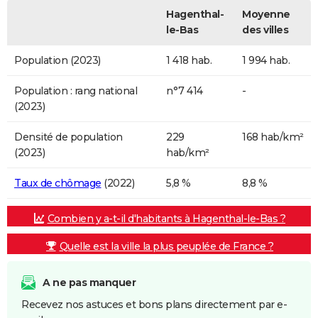
Hagenthal-
Moyenne
le-Bas
des villes
Population (2023)
1 418 hab.
1 994 hab.
Population : rang national
n°7 414
-
(2023)
Densité de population
229
168 hab/km²
(2023)
hab/km²
Taux de chômage
(2022)
5,8 %
8,8 %
Combien y a-t-il d'habitants à Hagenthal-le-Bas ?
Quelle est la ville la plus peuplée de France ?
A ne pas manquer
Recevez nos astuces et bons plans directement par e-