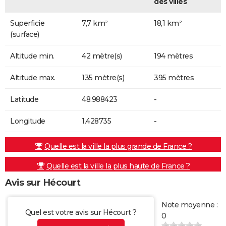
des villes
Superficie
7,7 km²
18,1 km²
(surface)
Altitude min.
42 mètre(s)
194 mètres
Altitude max.
135 mètre(s)
395 mètres
Latitude
48.988423
-
Longitude
1.428735
-
Quelle est la ville la plus grande de France ?
Quelle est la ville la plus haute de France ?
Avis sur Hécourt
Note moyenne :
Quel est votre avis sur Hécourt ?
0