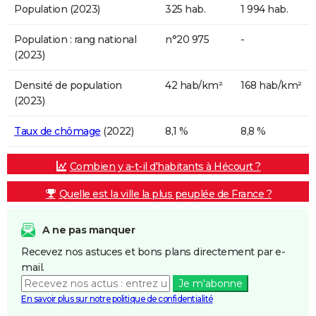
Population (2023)
325 hab.
1 994 hab.
Population : rang national
n°20 975
-
(2023)
Densité de population
42 hab/km²
168 hab/km²
(2023)
Taux de chômage
(2022)
8,1 %
8,8 %
Combien y a-t-il d'habitants à Hécourt ?
Quelle est la ville la plus peuplée de France ?
A ne pas manquer
Recevez nos astuces et bons plans directement par e-
mail.
Je m'abonne
En savoir plus sur notre politique de confidentialité