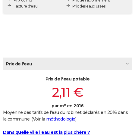
Prix du m3
Prix de l'abonnement
City break
Voyage de noces
Climat
Destinations
Voyage nature
Forum
+
Facture d'eau
Prix des eaux usées
PHOTO
GUIDES D'ACHAT
BONS PLANS
CARTE DE VOEUX
Carte Bonne année
Carte Pâques
Carte de Noël
Carte Saint-Valentin
Carte d'anniversaire
DICTIONNAIRE
Prix de l'eau
Biographies
Expressions
Dictionnaire
Citations
Proverbes
PROGRAMME TV
Prix de l'eau potable
COPAINS D'AVANT
2,11 €
Se connecter
Collèges
Universités
Service militaire
S'inscrire
Lycées
Primaires
Entreprises
Avis de recherche
AVIS DE DÉCÈS
FORUM
par m³ en 2016
Moyenne des tarifs de l'eau du robinet déclarés en 2016 dans
Lifestyle
Sport
Television
Cinema
Bricolage
Culture
Auto
Voyage
la commune. (Voir la
méthodologie
)
Dans quelle ville l'eau est la plus chère ?