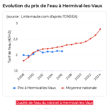
Evolution du prix de l'eau à Hermival-les-Vaux
(source : Linternaute.com d'après l'ONSEA)
3
Tarif de l'eau (€/m3)
2,5
2
1,5
2016
2014
2024
2012
2022
2010
2020
2008
2018
Prix à Hermival-les-Vaux
Moyenne nationale
Qualité de l'eau du robinet à Hermival-les-Vaux