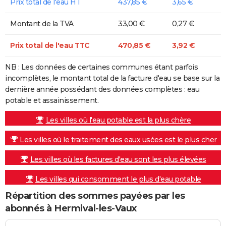
Prix total de l'eau HT
437,85 €
3,65 €
Montant de la TVA
33,00 €
0,27 €
Prix total de l'eau TTC
470,85 €
3,92 €
NB : Les données de certaines communes étant parfois
incomplètes, le montant total de la facture d'eau se base sur la
dernière année possédant des données complètes : eau
potable et assainissement.
Les villes où l'eau potable est la plus chère
Les villes où le traitement des eaux usées est le plus cher
Les villes où les factures d'eau sont les plus élevées
Les villes qui consomment le plus d'eau potable
Répartition des sommes payées par les
abonnés à Hermival-les-Vaux