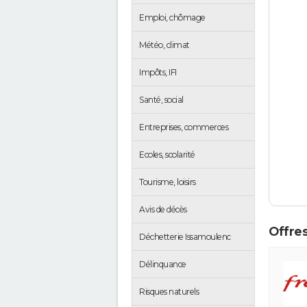
Emploi, chômage
Météo, climat
Impôts, IFI
Santé, social
Entreprises, commerces
Ecoles, scolarité
Tourisme, loisirs
Avis de décès
Offres
Déchetterie Issamoulenc
Délinquance
Risques naturels