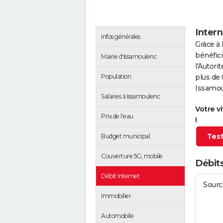
Intern
Infos générales
Grâce à 
bénéfici
Mairie d'Issamoulenc
l'Autor
Population
plus de 
Issamou
Salaires à Issamoulenc
Votre v
Prix de l'eau
!
Test
Budget municipal
Couverture 5G, mobile
Débit
Débit Internet
Source
Immobilier
Automobile