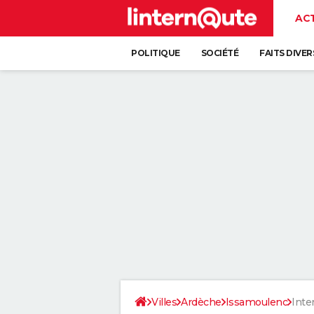
AC
POLITIQUE
SOCIÉTÉ
FAITS DIVER
Villes
Ardèche
Issamoulenc
Inte