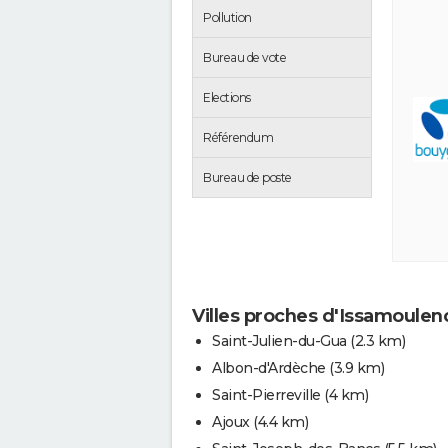
Pollution
Bureau de vote
Elections
Référendum
Bureau de poste
Villes proches d'Issamoulen
Saint-Julien-du-Gua
(2.3 km)
Albon-d'Ardèche
(3.9 km)
Saint-Pierreville
(4 km)
Ajoux
(4.4 km)