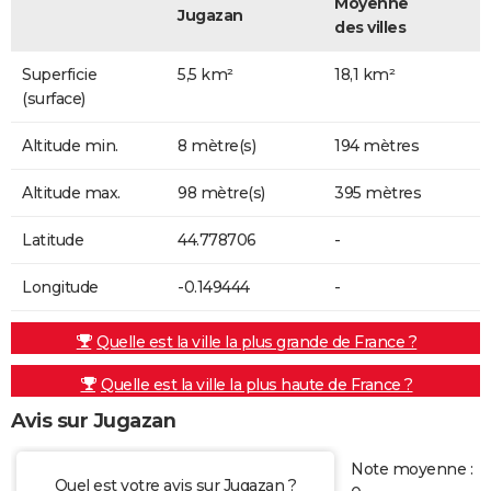
Moyenne
Jugazan
des villes
Superficie
5,5 km²
18,1 km²
(surface)
Altitude min.
8 mètre(s)
194 mètres
Altitude max.
98 mètre(s)
395 mètres
Latitude
44.778706
-
Longitude
-0.149444
-
Quelle est la ville la plus grande de France ?
Quelle est la ville la plus haute de France ?
Avis sur Jugazan
Note moyenne :
Quel est votre avis sur Jugazan ?