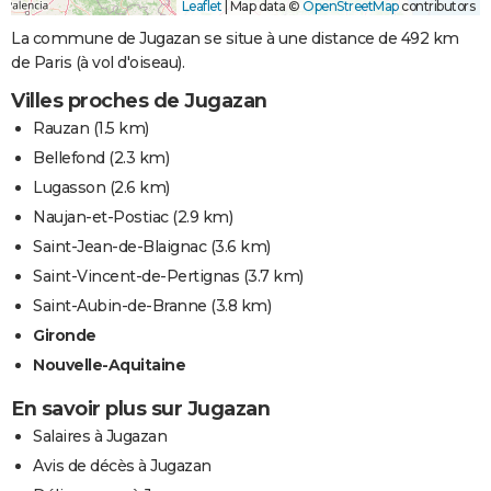
Leaflet
|
Map data ©
OpenStreetMap
contributors
La commune de Jugazan se situe à une distance de 492 km
de Paris (à vol d'oiseau).
Villes proches de Jugazan
Rauzan
(1.5 km)
Bellefond
(2.3 km)
Lugasson
(2.6 km)
Naujan-et-Postiac
(2.9 km)
Saint-Jean-de-Blaignac
(3.6 km)
Saint-Vincent-de-Pertignas
(3.7 km)
Saint-Aubin-de-Branne
(3.8 km)
Gironde
Nouvelle-Aquitaine
En savoir plus sur Jugazan
Salaires à Jugazan
Avis de décès à Jugazan