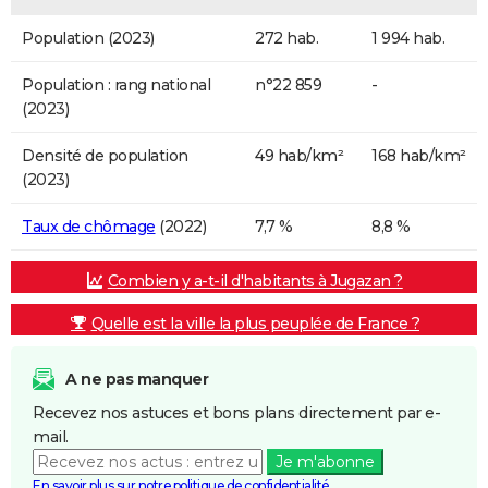
Population (2023)
272 hab.
1 994 hab.
Population : rang national
n°22 859
-
(2023)
Densité de population
49 hab/km²
168 hab/km²
(2023)
Taux de chômage
(2022)
7,7 %
8,8 %
Combien y a-t-il d'habitants à Jugazan ?
Quelle est la ville la plus peuplée de France ?
A ne pas manquer
Recevez nos astuces et bons plans directement par e-
mail.
Je m'abonne
En savoir plus sur notre politique de confidentialité