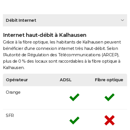
City break
Voyage de noces
Climat
Destinations
Voyage nature
Forum
+
PHOTO
GUIDES D'ACHAT
Débit Internet
BONS PLANS
Internet haut-débit à Kalhausen
Grâce à la fibre optique, les habitants de Kalhausen peuvent
CARTE DE VOEUX
bénéficier d'une connexion internet très haut-débit. Selon
Carte Bonne année
Carte Pâques
Carte de Noël
Carte Saint-Valentin
Carte d'anniversaire
DICTIONNAIRE
l'Autorité de Régulation des Télécommunications (ARCEP),
plus de 0 % des locaux sont raccordables à la fibre optique à
Biographies
Expressions
Dictionnaire
Citations
Proverbes
PROGRAMME TV
Kalhausen.
COPAINS D'AVANT
Opérateur
ADSL
Fibre optique
Se connecter
Collèges
Universités
Service militaire
S'inscrire
Lycées
Primaires
Entreprises
Avis de recherche
AVIS DE DÉCÈS
Orange
FORUM
Lifestyle
Sport
Television
Cinema
Bricolage
Culture
Auto
Voyage
SFR