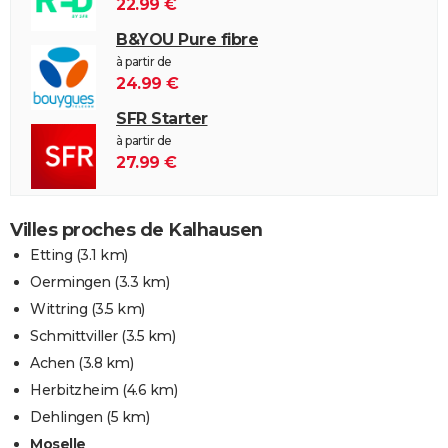
22.99 €
B&YOU Pure fibre
à partir de
24.99 €
SFR Starter
à partir de
27.99 €
Villes proches de Kalhausen
Etting
(3.1 km)
Oermingen
(3.3 km)
Wittring
(3.5 km)
Schmittviller
(3.5 km)
Achen
(3.8 km)
Herbitzheim
(4.6 km)
Dehlingen
(5 km)
Moselle